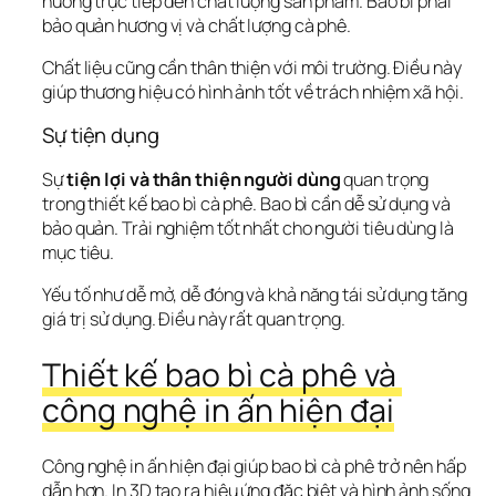
hưởng trực tiếp đến chất lượng sản phẩm. Bao bì phải 
bảo quản hương vị và chất lượng cà phê.
Chất liệu cũng cần thân thiện với môi trường. Điều này 
giúp thương hiệu có hình ảnh tốt về trách nhiệm xã hội.
Sự tiện dụng
Sự 
tiện lợi và thân thiện người dùng
 quan trọng 
trong thiết kế bao bì cà phê. Bao bì cần dễ sử dụng và 
bảo quản. Trải nghiệm tốt nhất cho người tiêu dùng là 
mục tiêu.
Yếu tố như dễ mở, dễ đóng và khả năng tái sử dụng tăng 
giá trị sử dụng. Điều này rất quan trọng.
Thiết kế bao bì cà phê và 
công nghệ in ấn hiện đại
Công nghệ in ấn hiện đại giúp bao bì cà phê trở nên hấp 
dẫn hơn. In 3D tạo ra 
hiệu ứng đặc biệt
 và hình ảnh sống 