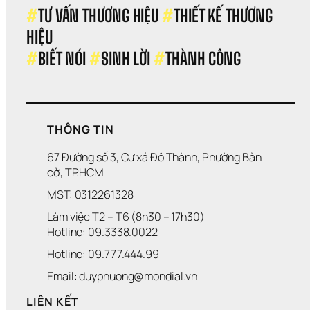
N
2
“
B
#
TƯ VẤN THƯƠNG HIỆU 
#
THIẾT KẾ THƯƠNG 
H
0
T
A
HIỆU 
Ẹ 
2
U
O 
T
5
Y
B
#
BIẾT NÓI 
#
SINH LỜI 
#
THÀNH CÔNG
Ú
Ệ
Ì
I 
T 
T
T
I
Á
Ề
C
N
” 
THÔNG TIN
T
H
67 Đường số 3, Cư xá Đô Thành, Phường Bàn 
I
cờ, TP.HCM
Ế
MST: 0312261328
T 
K
Làm việc T2 – T6 (8h30 – 17h30)
Ế 
Hotline: 09.3338.0022 
Đ
Á
Hotline: 09.777.444.99
N
H 
Email: duyphuong@mondial.vn
T
H
LIÊN KẾT