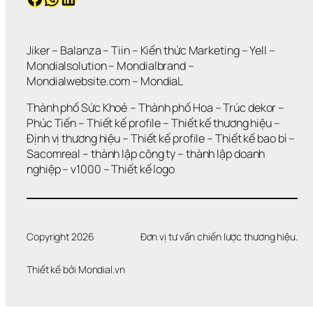
” 
G
I
Á 
Jiker 
– 
Balanza
 – 
Tiin
 – 
Kiến thức Marketing
 – 
Yell
 – 
T
Mondialsolution
 – 
Mondialbrand
 – 
R
Mondialwebsite.com
 – 
MondiaL
Ị 
T
Thành phố Sức Khoẻ
 – 
Thành phố Hoa 
– 
Trúc dekor
 – 
H
Phúc Tiến 
– 
Thiết kế profile
 – 
Thiết kế thương hiệu
 – 
Ư
Định vị thương hiệu 
– 
Thiết kế profile
 – 
Thiết kế bao bì
 – 
Ơ
Sacomreal
 – 
thành lập công ty
 – 
thành lập doanh 
N
G 
nghiệp
 – 
v1000
 – 
Thiết kế logo
H
I
Ệ
U
Copyright 2026
Đơn vị tư vấn chiến lược thương hiệu.
Thiết kế bởi 
Mondial.vn