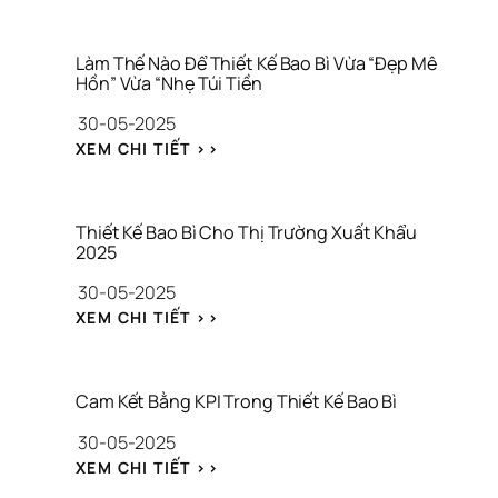
M
H
A
E
R
C
Làm Thế Nào Để Thiết Kế Bao Bì Vừa “Đẹp Mê 
K
K
Hồn” Vừa “Nhẹ Túi Tiền
E
L
30-05-2025
T
I
I
S
: 
XEM CHI TIẾT >>
N
T 
L
G 
“
À
T
V
M 
Ă
À
T
Thiết Kế Bao Bì Cho Thị Trường Xuất Khẩu 
N
N
H
2025
G 
G
Ế 
T
30-05-2025
” 
N
R
T
À
: 
XEM CHI TIẾT >>
Ư
R
O 
T
Ở
Ư
Đ
H
N
Ớ
Ể 
I
G 
C 
T
Ế
Cam Kết Bằng KPI Trong Thiết Kế Bao Bì
T
K
H
T 
O
H
30-05-2025
I
K
À
I 
Ế
Ế 
: 
XEM CHI TIẾT >>
N 
I
T 
B
C