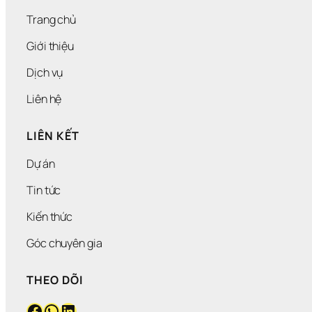
Ứ
C 
Trang chủ
M
Ọ
Giới thiệu
I 
G
Dịch vụ
I
Á
Liên hệ
C 
Q
LIÊN KẾT
U
A
N 
Dự án
V
À 
Tin tức
“
C
Kiến thức
H
Ạ
Góc chuyên gia
M 
Đ
THEO DÕI
Ỉ
N
Facebook
WhatsApp
LinkedIn
H