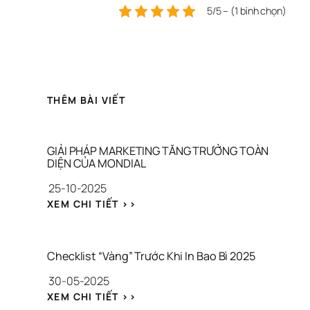
5/5 – (1 bình chọn)
THÊM BÀI VIẾT
GIẢI PHÁP MARKETING TĂNG TRƯỞNG TOÀN 
DIỆN CỦA MONDIAL
25-10-2025
: 
XEM CHI TIẾT >>
G
I
Ả
I 
Checklist “Vàng” Trước Khi In Bao Bì 2025
P
30-05-2025
H
Á
: 
XEM CHI TIẾT >>
P 
C