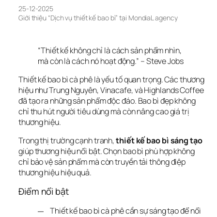
25-12-2025
Giới thiệu “Dịch vụ thiết kế bao bì” tại MondiaL agency
“Thiết kế không chỉ là cách sản phẩm nhìn, 
mà còn là cách nó hoạt động.” – Steve Jobs
Thiết kế bao bì cà phê là yếu tố quan trọng. Các thương 
hiệu như Trung Nguyên, Vinacafe, và Highlands Coffee 
đã tạo ra những sản phẩm độc đáo. Bao bì đẹp không 
chỉ thu hút người tiêu dùng mà còn nâng cao giá trị 
thương hiệu.
Trong thị trường cạnh tranh, 
thiết kế bao bì sáng tạo
giúp thương hiệu nổi bật. Chọn bao bì phù hợp không 
chỉ bảo vệ sản phẩm mà còn truyền tải thông điệp 
thương hiệu hiệu quả.
Điểm nổi bật
Thiết kế bao bì cà phê cần sự sáng tạo để nổi