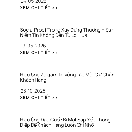
24-05-2026
: 
XEM CHI TIẾT >>
A
N
C
H
Social Proof Trong Xây Dựng Thương Hiệu: 
O
Niềm Tin Không Đến Từ Lời Hứa
R
19-05-2026
I
N
: 
XEM CHI TIẾT >>
G 
S
E
O
F
C
F
I
Hiệu Ứng Zeigarnik: ‘Vòng Lặp Mở’ Giữ Chân 
E
A
Khách Hàng
C
L 
28-10-2025
T
P
: 
R
: 
XEM CHI TIẾT >>
Đ
O
H
Ặ
O
I
T 
F 
Ệ
M
T
U 
Hiệu Ứng Đầu Cuối: Bí Mật Sắp Xếp Thông 
Ỏ 
R
Ứ
Điệp Để Khách Hàng Luôn Ghi Nhớ
N
O
N