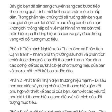
Bây giờ bạn đã sẵn sàng chuyển sang các bước tiếp 
theo trong quá trình thiết kế bao bì chăm sóc da hấp 
dẫn. Trong phần này, chúng tôi sẽ hướng dẫn bạn qua 
các giai đoạn còn lại để đảm bảo rằng bao bì của bạn 
không chỉ trông hấp dẫn về mặt hình ảnh mà còn thể 
hiện hiệu quả thương hiệu của bạn và gây được tiếng 
vang với đối tượng mục tiêu.
Phần 1: Tiến hành Nghiên cứu Thị trường và Phân tích 
Cạnh tranh – Khám phá thị trường sâu hơn và phân tích 
chiến lược đóng gói của đối thủ cạnh tranh. Xác định 
các cơ hội để tạo sự khác biệt cho thương hiệu của bạn 
và tạo ra một thiết kế bao bì độc đáo.
Phần 2: Phát triển nhận diện thương hiệu mạnh – Đi sâu 
hơn vào việc xây dựng nhận diện thương hiệu gắn kết 
phù hợp với thiết kế bao bì của bạn. Xem xét các yếu tố 
như giá trị thương hiệu, giọng điệu và sở thích của đối 
tượng mục tiêu.
Phần 3: Nắm bắt các giải pháp đóng gói bền vững – Tìm 