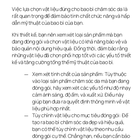
Việc lựa chọn vật liệu đúng cho bao bì chăm sóc da là 
rất quan trọng để đảm bảo tính chất chức năng và hấp 
dẫn mỹ thuật của bao bì của bạn. 
Khi thiết kế, bạn nên xem xét loại sản phẩm mà bạn 
đang đóng gói và chọn vật liệu có khả năng bảo vệ và 
bảo quản nội dung hiệu quả. Đồng thời, đảm bảo rằng 
những vật liệu đã chọn phối hợp tốt với các yếu tố thiết 
kế và tăng cường tổng thể mỹ thuật của bao bì.
Xem xét tính chất của sản phẩm: Tùy thuộc
vào loại sản phẩm chăm sóc da mà bạn đang
đóng gói, hãy xem xét các yếu tố như độ nhạy
cảm ánh sáng, độ ẩm, và xuất xứ. Điều này
giúp bạn đưa ra quyết định thông minh về vật
liệu phù hợp nhất.
Tùy chỉnh vật liệu cho mục tiêu đóng gói: Để
tạo ra bao bì chăm sóc da đẹp và hiệu quả,
bạn có thể tùy chỉnh vật liệu theo nhu cầu
đóng gói cụ thể. Chẳng hạn, nếu bạn cần bảo