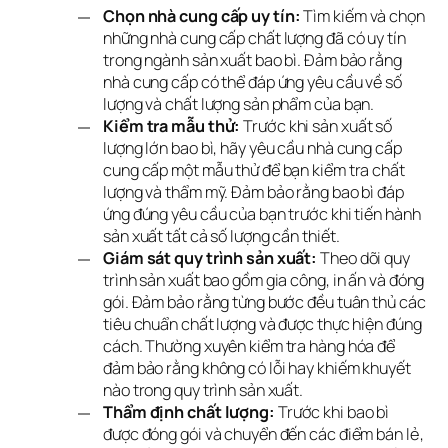
Chọn nhà cung cấp uy tín:
Tìm kiếm và chọn
những nhà cung cấp chất lượng đã có uy tín
trong ngành sản xuất bao bì. Đảm bảo rằng
nhà cung cấp có thể đáp ứng yêu cầu về số
lượng và chất lượng sản phẩm của bạn.
Kiểm tra mẫu thử:
Trước khi sản xuất số
lượng lớn bao bì, hãy yêu cầu nhà cung cấp
cung cấp một mẫu thử để bạn kiểm tra chất
lượng và thẩm mỹ. Đảm bảo rằng bao bì đáp
ứng đúng yêu cầu của bạn trước khi tiến hành
sản xuất tất cả số lượng cần thiết.
Giám sát quy trình sản xuất:
Theo dõi quy
trình sản xuất bao gồm gia công, in ấn và đóng
gói. Đảm bảo rằng từng bước đều tuân thủ các
tiêu chuẩn chất lượng và được thực hiện đúng
cách. Thường xuyên kiểm tra hàng hóa để
đảm bảo rằng không có lỗi hay khiếm khuyết
nào trong quy trình sản xuất.
Thẩm định chất lượng:
Trước khi bao bì
được đóng gói và chuyển đến các điểm bán lẻ,