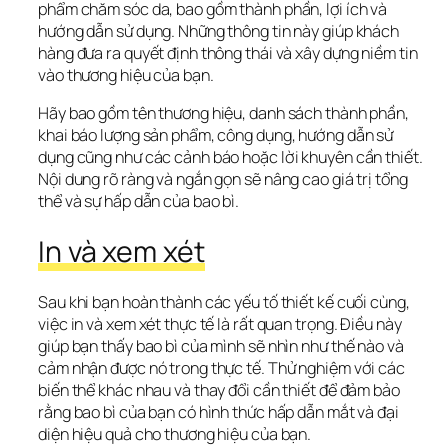
phẩm chăm sóc da, bao gồm thành phần, lợi ích và 
hướng dẫn sử dụng. Những thông tin này giúp khách 
hàng đưa ra quyết định thông thái và xây dựng niềm tin 
vào thương hiệu của bạn. 
Hãy bao gồm tên thương hiệu, danh sách thành phần, 
khai báo lượng sản phẩm, công dụng, hướng dẫn sử 
dụng cũng như các cảnh báo hoặc lời khuyên cần thiết. 
Nội dung rõ ràng và ngắn gọn sẽ nâng cao giá trị tổng 
thể và sự hấp dẫn của bao bì.
In và xem xét
Sau khi bạn hoàn thành các yếu tố thiết kế cuối cùng, 
việc in và xem xét thực tế là rất quan trọng. Điều này 
giúp bạn thấy bao bì của mình sẽ nhìn như thế nào và 
cảm nhận được nó trong thực tế. Thử nghiệm với các 
biến thể khác nhau và thay đổi cần thiết để đảm bảo 
rằng bao bì của bạn có hình thức hấp dẫn mắt và đại 
diện hiệu quả cho thương hiệu của bạn.