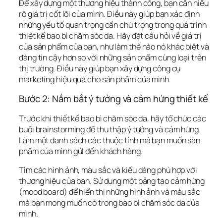
Để xây dựng một thương hiệu thành công, bạn cần hiểu 
rõ giá trị cốt lõi của mình. Điều này giúp bạn xác định 
những yếu tố quan trọng cần chú trọng trong quá trình 
thiết kế bao bì chăm sóc da. Hãy đặt câu hỏi về giá trị 
của sản phẩm của bạn, như làm thế nào nó khác biệt và 
đáng tin cậy hơn so với những sản phẩm cùng loại trên 
thị trường. Điều này giúp bạn xây dựng công cụ 
marketing hiệu quả cho sản phẩm của mình.
Bước 2: Nắm bắt ý tưởng và cảm hứng thiết kế
Trước khi thiết kế bao bì chăm sóc da, hãy tổ chức các 
buổi brainstorming để thu thập ý tưởng và cảm hứng. 
Làm một danh sách các thuộc tính mà bạn muốn sản 
phẩm của mình gửi đến khách hàng. 
Tìm các hình ảnh, màu sắc và kiểu dáng phù hợp với 
thương hiệu của bạn. Sử dụng một bảng tạo cảm hứng 
(mood board) để hiển thị những hình ảnh và màu sắc 
mà bạn mong muốn có trong bao bì chăm sóc da của 
mình.