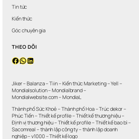
Tin tức
Kiến thức
Góc chuyên gia
THEO DÕI
Facebook
WhatsApp
LinkedIn
Jiker 
– 
Balanza
 – 
Tiin
 – 
Kiến thức Marketing
 – 
Yell
 – 
Mondialsolution
 – 
Mondialbrand
 – 
Mondialwebsite.com
 – 
MondiaL
Thành phố Sức Khoẻ
 – 
Thành phố Hoa 
– 
Trúc dekor
 – 
Phúc Tiến 
– 
Thiết kế profile
 – 
Thiết kế thương hiệu
 – 
Định vị thương hiệu 
– 
Thiết kế profile
 – 
Thiết kế bao bì
 – 
Sacomreal
 – 
thành lập công ty
 – 
thành lập doanh 
nghiệp
 – 
v1000
 – 
Thiết kế logo