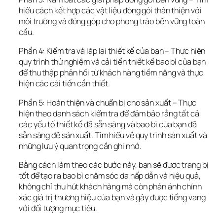
hiểu cách kết hợp các vật liệu đóng gói thân thiện với 
môi trường và đóng góp cho phong trào bền vững toàn 
cầu.
Phần 4: Kiểm tra và lặp lại thiết kế của bạn – Thực hiện 
quy trình thử nghiệm và cải tiến thiết kế bao bì của bạn 
để thu thập phản hồi từ khách hàng tiềm năng và thực 
hiện các cải tiến cần thiết.
Phần 5: Hoàn thiện và chuẩn bị cho sản xuất – Thực 
hiện theo danh sách kiểm tra để đảm bảo rằng tất cả 
các yếu tố thiết kế đã sẵn sàng và bao bì của bạn đã 
sẵn sàng để sản xuất. Tìm hiểu về quy trình sản xuất và 
những lưu ý quan trọng cần ghi nhớ.
Bằng cách làm theo các bước này, bạn sẽ được trang bị 
tốt để tạo ra bao bì chăm sóc da hấp dẫn và hiệu quả, 
không chỉ thu hút khách hàng mà còn phản ánh chính 
xác giá trị thương hiệu của bạn và gây được tiếng vang 
với đối tượng mục tiêu.