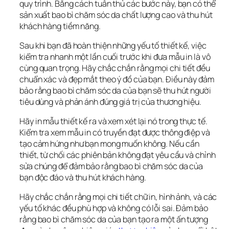
quy trình. Bằng cách tuân thủ các bước này, bạn có thể 
sản xuất bao bì chăm sóc da chất lượng cao và thu hút 
khách hàng tiềm năng.
Sau khi bạn đã hoàn thiện những yếu tố thiết kế, việc 
kiểm tra nhanh một lần cuối trước khi đưa mẫu in là vô 
cùng quan trọng. Hãy chắc chắn rằng mọi chi tiết đều 
chuẩn xác và đẹp mắt theo ý đồ của bạn. Điều này đảm 
bảo rằng bao bì chăm sóc da của bạn sẽ thu hút người 
tiêu dùng và phản ánh đúng giá trị của thương hiệu.
Hãy in mẫu thiết kế ra và xem xét lại nó trong thực tế. 
Kiểm tra xem mẫu in có truyền đạt được thông điệp và 
tạo cảm hứng như bạn mong muốn không. Nếu cần 
thiết, từ chối các phiên bản không đạt yêu cầu và chỉnh 
sửa chúng để đảm bảo rằng bao bì chăm sóc da của 
bạn độc đáo và thu hút khách hàng.
Hãy chắc chắn rằng mọi chi tiết chữ in, hình ảnh, và các 
yếu tố khác đều phù hợp và không có lỗi sai. Đảm bảo 
rằng bao bì chăm sóc da của bạn tạo ra một ấn tượng 