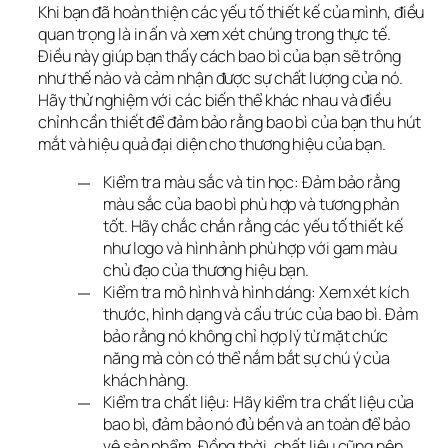
Khi bạn đã hoàn thiện các yếu tố thiết kế của mình, điều 
quan trọng là in ấn và xem xét chúng trong thực tế. 
Điều này giúp bạn thấy cách bao bì của bạn sẽ trông 
như thế nào và cảm nhận được sự chất lượng của nó. 
Hãy thử nghiệm với các biến thể khác nhau và điều 
chỉnh cần thiết để đảm bảo rằng bao bì của bạn thu hút 
mắt và hiệu quả đại diện cho thương hiệu của bạn.
Kiểm tra màu sắc và tin học: Đảm bảo rằng
màu sắc của bao bì phù hợp và tương phản
tốt. Hãy chắc chắn rằng các yếu tố thiết kế
như logo và hình ảnh phù hợp với gam màu
chủ đạo của thương hiệu bạn.
Kiểm tra mô hình và hình dáng: Xem xét kích
thước, hình dạng và cấu trúc của bao bì. Đảm
bảo rằng nó không chỉ hợp lý từ mặt chức
năng mà còn có thể nắm bắt sự chú ý của
khách hàng.
Kiểm tra chất liệu: Hãy kiểm tra chất liệu của
bao bì, đảm bảo nó đủ bền và an toàn để bảo
vệ sản phẩm. Đồng thời, chất liệu cũng nên