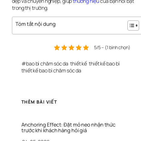
đẹp và chuyên nghiệp, giúp 
thương hiệu 
của bạn nổi bật 
trong thị trường.
Tóm tắt nội dung
5/5 – (1 bình chọn)
#
bao bì chăm sóc da
thiết kế
thiết kế bao bì
thiết kế bao bì chăm sóc da
THÊM BÀI VIẾT
Anchoring Effect: Đặt mỏ neo nhận thức 
trước khi khách hàng hỏi giá