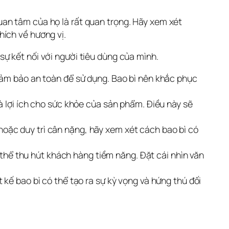
an tâm của họ là rất quan trọng. Hãy xem xét 
ích về hương vị. 
ự kết nối với người tiêu dùng của mình.
đảm bảo an toàn để sử dụng. Bao bì nên khắc phục
à lợi ích cho sức khỏe của sản phẩm. Điều này sẽ
oặc duy trì cân nặng, hãy xem xét cách bao bì có
ó thể thu hút khách hàng tiềm năng. Đặt cái nhìn văn
kế bao bì có thể tạo ra sự kỳ vọng và hứng thú đối