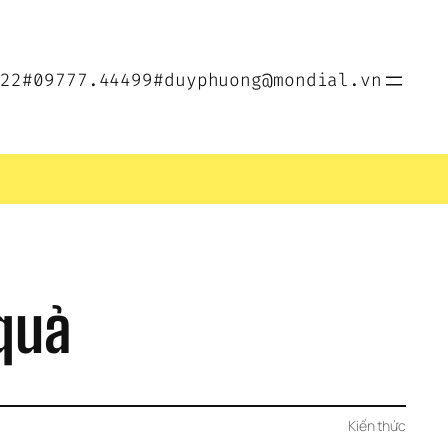
022
#09777.44499
#duyphuong@mondial.vn
 quả
Kiến thức