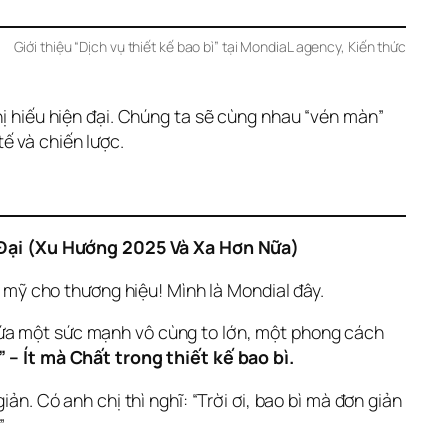
Giới thiệu “Dịch vụ thiết kế bao bì” tại MondiaL agency
, 
Kiến thức
hị hiếu hiện đại. Chúng ta sẽ cùng nhau “vén màn” 
ế và chiến lược.
 Đại (Xu Hướng 2025 Và Xa Hơn Nữa)
ỹ cho thương hiệu! Mình là Mondial đây. 
hứa một sức mạnh vô cùng to lớn, một phong cách 
 – Ít mà Chất trong thiết kế bao bì.
ản. Có anh chị thì nghĩ: “Trời ơi, bao bì mà đơn giản 
” 