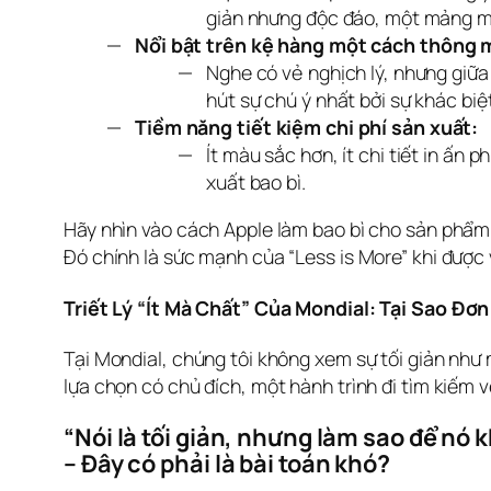
giản nhưng độc đáo, một mảng màu
Nổi bật trên kệ hàng một cách thông 
Nghe có vẻ nghịch lý, nhưng giữa m
hút sự chú ý nhất bởi sự khác biệ
Tiềm năng tiết kiệm chi phí sản xuất:
Ít màu sắc hơn, ít chi tiết in ấn
xuất bao bì.
Hãy nhìn vào cách Apple làm bao bì cho sản phẩm c
Đó chính là sức mạnh của “Less is More” khi được
Triết Lý “Ít Mà Chất” Của Mondial: Tại Sao Đơ
Tại Mondial, chúng tôi không xem sự tối giản như mộ
lựa chọn có chủ đích, một hành trình đi tìm kiếm v
“Nói là tối giản, nhưng làm sao để nó k
– Đây có phải là bài toán khó?