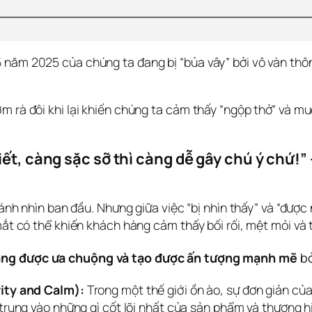
 năm 2025 của chúng ta đang bị “bủa vây” bởi vô vàn thôn
rà đôi khi lại khiến chúng ta cảm thấy “ngộp thở” và muốn 
ết, càng sặc sỡ thì càng dễ gây chú ý chứ!” 
c ánh nhìn ban đầu. Nhưng giữa việc “bị nhìn thấy” và “đượ
mắt có thể khiến khách hàng cảm thấy bối rối, mệt mỏi và th
càng được ưa chuộng và tạo được ấn tượng mạnh mẽ
 bở
rity and Calm):
Trong một thế giới ồn ào, sự đơn giản của
trung vào những gì cốt lõi nhất của sản phẩm và thương h