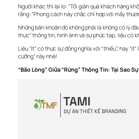
Người khác thì lại lo: “Tối giản quá khách hàng k
rằng: “Phong cách này chắc chỉ hợp với mấy thương
Những băn khoăn đó không phải là không có lý đâu ạ
thực” thông tin, hình ảnh và sự phức tạp, liệu có k
Liệu “ít” có thực sự đồng nghĩa với “thiếu”, hay “ít
cưỡng” này nhé!
“Bão Lòng” Giữa “Rừng” Thông Tin: Tại Sao Sự 