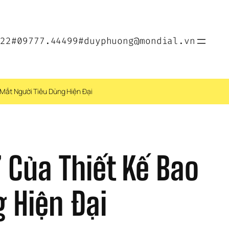
022
#09777.44499
#duyphuong@mondial.vn
 Mắt Người Tiêu Dùng Hiện Đại
Của Thiết Kế Bao 
g Hiện Đại