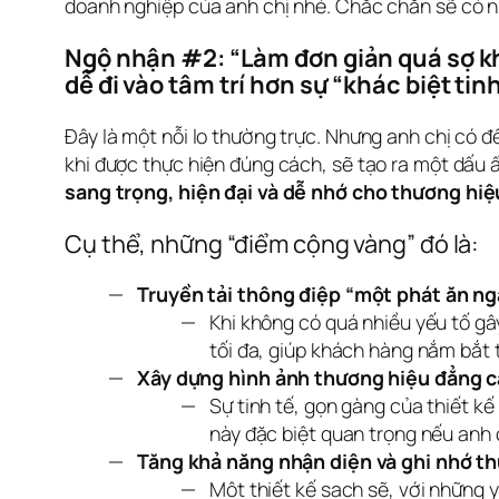
doanh nghiệp của anh chị nhé. Chắc chắn sẽ có n
Ngộ nhận #2: “Làm đơn giản quá sợ kh
dễ đi vào tâm trí hơn sự “khác biệt tinh
Đây là một nỗi lo thường trực. Nhưng anh chị có để
khi được thực hiện đúng cách, sẽ tạo ra một dấu 
sang trọng, hiện đại và dễ nhớ cho thương hiệ
Cụ thể, những “điểm cộng vàng” đó là:
Truyền tải thông điệp “một phát ăn ng
Khi không có quá nhiều yếu tố gâ
tối đa, giúp khách hàng nắm bắt 
Xây dựng hình ảnh thương hiệu đẳng cấ
Sự tinh tế, gọn gàng của thiết k
này đặc biệt quan trọng nếu anh 
Tăng khả năng nhận diện và ghi nhớ t
Một thiết kế sạch sẽ, với những 