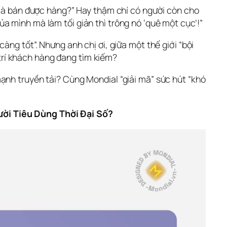
 mà bán được hàng?” Hay thậm chí có người còn cho 
a mình mà làm tối giản thì trông nó ‘quê một cục’!”
ng tốt”. Nhưng anh chị ơi, giữa một thế giới “bội 
 trí khách hàng đang tìm kiếm? 
c mạnh truyền tải? Cùng Mondial “giải mã” sức hút “khó 
ười Tiêu Dùng Thời Đại Số?