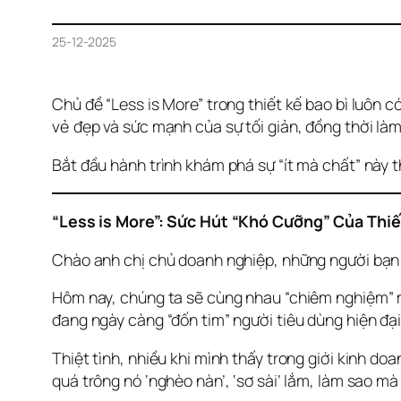
25-12-2025
Chủ đề “Less is More” trong thiết kế bao bì luôn c
vẻ đẹp và sức mạnh của sự tối giản, đồng thời làm
Bắt đầu hành trình khám phá sự “ít mà chất” này t
“Less is More”: Sức Hút “Khó Cưỡng” Của Thiế
Chào anh chị chủ doanh nghiệp, những người bạn 
Hôm nay, chúng ta sẽ cùng nhau “chiêm nghiệm” mộ
đang ngày càng “đốn tim” người tiêu dùng hiện đại
Thiệt tình, nhiều khi mình thấy trong giới kinh doa
quá trông nó ‘nghèo nàn’, ‘sơ sài’ lắm, làm sao mà ‘