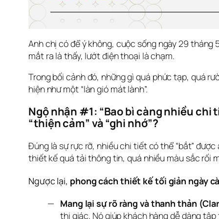
Anh chị có để ý không, cuộc sống ngày 29 tháng 5
mắt ra là thấy, lướt điện thoại là chạm. 
Trong bối cảnh đó, những gì quá phức tạp, quá rườm 
hiện như một “làn gió mát lành”.
Ngộ nhận #1: “Bao bì càng nhiều chi ti
“thiện cảm” và “ghi nhớ”?
Đúng là sự rực rỡ, nhiều chi tiết có thể “bắt” đượ
thiết kế quá tải thông tin, quá nhiều màu sắc rối 
Ngược lại, 
phong cách thiết kế tối giản ngày 
Mang lại sự rõ ràng và thanh thản (Cla
thị giác. Nó giúp khách hàng dễ dàng tập 