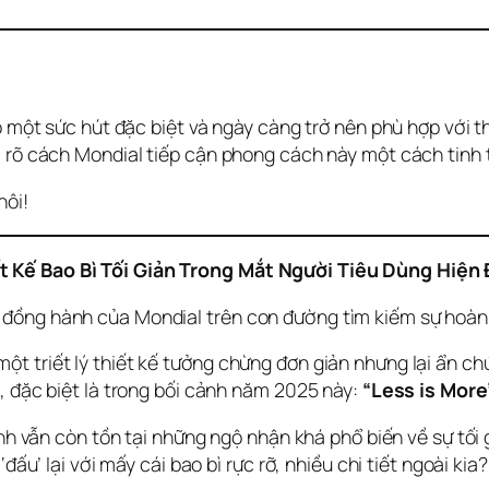
ó một sức hút đặc biệt và ngày càng trở nên phù hợp với t
 rõ cách Mondial tiếp cận phong cách này một cách tinh t
hôi!
t Kế Bao Bì Tối Giản Trong Mắt Người Tiêu Dùng Hiện
đồng hành của Mondial trên con đường tìm kiếm sự hoàn m
t triết lý thiết kế tưởng chừng đơn giản nhưng lại ẩn c
, đặc biệt là trong bối cảnh năm 2025 này: 
“Less is More”
nh vẫn còn tồn tại những ngộ nhận khá phổ biến về sự tối gi
đấu’ lại với mấy cái bao bì rực rỡ, nhiều chi tiết ngoài kia?