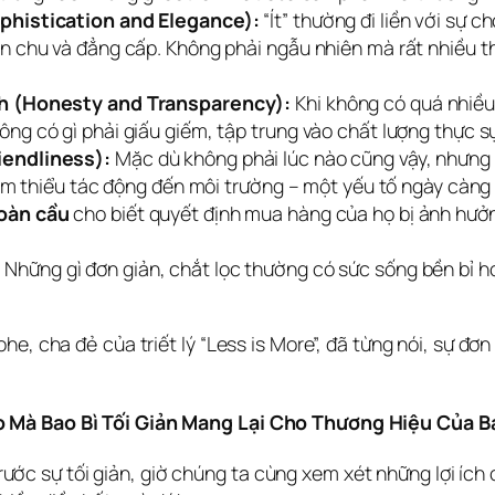
ophistication and Elegance):
“Ít” thường đi liền với sự c
n chu và đẳng cấp. Không phải ngẫu nhiên mà rất nhiều th
ch (Honesty and Transparency):
Khi không có quá nhiều 
ng có gì phải giấu giếm, tập trung vào chất lượng thực 
iendliness):
Mặc dù không phải lúc nào cũng vậy, nhưng t
giảm thiểu tác động đến môi trường – một yếu tố ngày cà
oàn cầu
cho biết quyết định mua hàng của họ bị ảnh hưởn
:
Những gì đơn giản, chắt lọc thường có sức sống bền bỉ hơn 
, cha đẻ của triết lý “Less is More”, đã từng nói, sự đơn 
o Mà Bao Bì Tối Giản Mang Lại Cho Thương Hiệu Của B
” trước sự tối giản, giờ chúng ta cùng xem xét những lợi íc