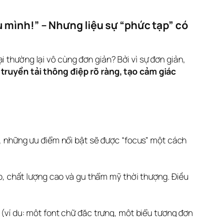
mình!” – Nhưng liệu sự “phức tạp” có 
 thường lại vô cùng đơn giản? Bởi vì sự đơn giản, 
 truyền tải thông điệp rõ ràng, tạo cảm giác 
u, những ưu điểm nổi bật sẽ được “focus” một cách
ệp, chất lượng cao và gu thẩm mỹ thời thượng. Điều
 (ví dụ: một font chữ đặc trưng, một biểu tượng đơn