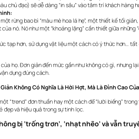
 chủ đạo) sẽ dễ dàng “in sâu” vào tâm trí khách hàng hơ
minh:
ột rừng bao bì “màu mè hoa lá hẹ”, một thiết kế tối giản, t
t của nó. Nó như một “khoảng lặng” cần thiết giữa những “
 phức tạp hơn, sử dụng vật liệu một cách có ý thức hơn… tất
ủa họ. Đơn giản đến mức gần như không có gì, nhưng lại to
 vận dụng đúng cách.
n Giản Không Có Nghĩa Là Hời Hợt, Mà Là Đỉnh Cao Củ
t “trend” đơn thuần hay một cách để “lười biếng” trong thi
ẻ đẹp và hiệu quả trong sự tinh lọc.
hông bị ‘trống trơn’, ‘nhạt nhẽo’ và vẫn truy