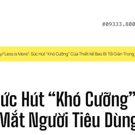
#09333.80
y
/
“Less is More”: Sức Hút “Khó Cưỡng” Của Thiết Kế Bao Bì Tối Giản Trong
Sức Hút “Khó Cưỡng” 
 Mắt Người Tiêu Dùn