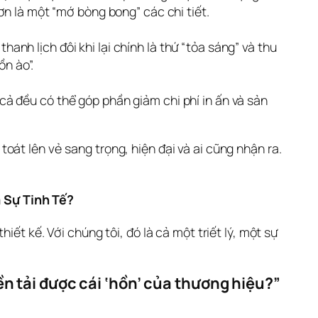
n là một “mớ bòng bong” các chi tiết.
hanh lịch đôi khi lại chính là thứ “tỏa sáng” và thu
ồn ào”.
 cả đều có thể góp phần giảm chi phí in ấn và sản
át lên vẻ sang trọng, hiện đại và ai cũng nhận ra. 
a Sự Tinh Tế?
ết kế. Với chúng tôi, đó là cả một triết lý, một sự 
ền tải được cái ‘hồn’ của thương hiệu?” 