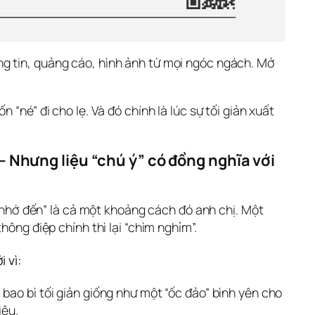
g tin, quảng cáo, hình ảnh từ mọi ngóc ngách. Mở 
“né” đi cho lẹ. Và đó chính là lúc sự tối giản xuất 
– Nhưng liệu “chú ý” có đồng nghĩa với 
c nhớ đến” là cả một khoảng cách đó anh chị. Một 
ông điệp chính thì lại “chìm nghỉm”. 
i vì:
 bao bì tối giản giống như một “ốc đảo” bình yên cho
iệu.