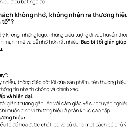
hiều điều bất ngờ đó!
ách không nhớ, không nhận ra thương hiệu 
 tế”?
 ý không, những logo, những biểu tượng đi vào huyền thoại
ấn mạnh mẽ và dễ nhớ hơn rất nhiều. 
Bao bì tối giản giúp
u.
ay”:
y nhiễu, thông điệp cốt lõi của sản phẩm, tên thương hiệ
thông tin nhanh chóng và chính xác.
p và hiện đại:
ế tối giản thường gắn liền với cảm giác về sự chuyên nghi
chị muốn định vị thương hiệu ở phân khúc cao cấp.
hương hiệu:
yếu tố đồ họa được chắt lọc và sử dụng một cách có chủ ý