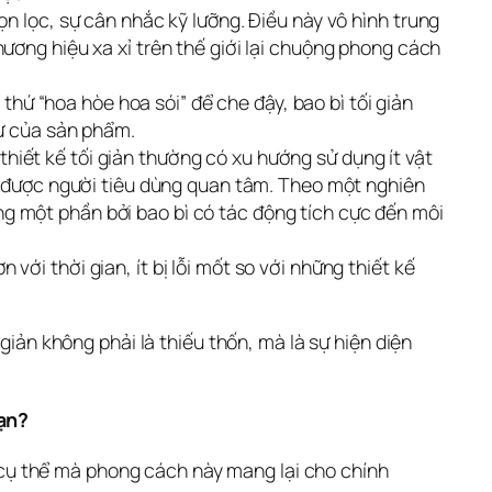
họn lọc, sự cân nhắc kỹ lưỡng. Điều này vô hình trung
ương hiệu xa xỉ trên thế giới lại chuộng phong cách
thứ “hoa hòe hoa sói” để che đậy, bao bì tối giản
sự của sản phẩm.
hiết kế tối giản thường có xu hướng sử dụng ít vật
ng được người tiêu dùng quan tâm. Theo một nghiên
g một phần bởi bao bì có tác động tích cực đến môi
với thời gian, ít bị lỗi mốt so với những thiết kế
giản không phải là thiếu thốn, mà là sự hiện diện 
ạn?
h cụ thể mà phong cách này mang lại cho chính 