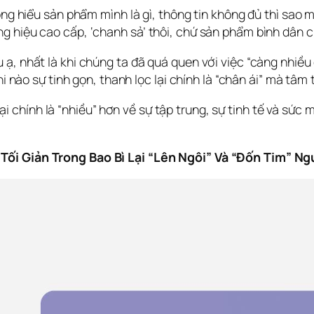
hông hiểu sản phẩm mình là gì, thông tin không đủ thì sao
 hiệu cao cấp, ‘chanh sả’ thôi, chứ sản phẩm bình dân củ
, nhất là khi chúng ta đã quá quen với việc “càng nhiều cà
hi nào sự tinh gọn, thanh lọc lại chính là “chân ái” mà tâm
” lại chính là “nhiều” hơn về sự tập trung, sự tinh tế và sứ
Tối Giản Trong Bao Bì Lại “Lên Ngôi” Và “Đốn Tim” Ng