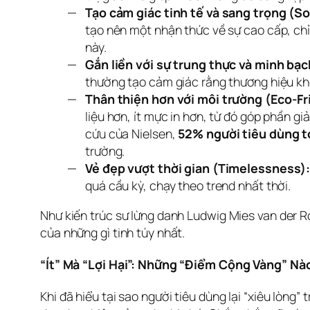
Tạo cảm giác tinh tế và sang trọng (S
tạo nên một nhận thức về sự cao cấp, chỉ
này.
Gắn liền với sự trung thực và minh bạ
thường tạo cảm giác rằng thương hiệu khô
Thân thiện hơn với môi trường (Eco-Fr
liệu hơn, ít mực in hơn, từ đó góp phần 
cứu của Nielsen,
52% người tiêu dùng t
trường.
Vẻ đẹp vượt thời gian (Timelessness)
quá cầu kỳ, chạy theo trend nhất thời.
Như kiến trúc sư lừng danh Ludwig Mies van der Rohe
của những gì tinh túy nhất.
“Ít” Mà “Lợi Hại”: Những “Điểm Cộng Vàng” Nà
Khi đã hiểu tại sao người tiêu dùng lại “xiêu lòng