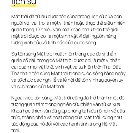
lịch sử
Mặt trời đã từ lâu được tôn sùng trong lịch sử của con 
người với vai trò là một vị thần hoặc thực thể siêu nhiên 
quan trọng. Ở nhiều văn hóa khác nhau trên thế giới, 
mặt trời được coi là một sinh vật vĩ đại, nguồn năng 
lượng vĩnh cửu và linh hồn của cuộc sống.
Sự tôn sùng Mặt trời xuất hiện trong các đa vị thần 
quần cổ đại, trong đó Mặt trời được coi là một vị thần 
cai quản mọi vật thể, sinh vật và sự kiện trên Trái Đất. 
Thành tín tôn sùng Mặt trời trong cuộc sống hàng ngày 
và tổ chức các nghi lễ và lễ hội để tôn vinh sự quyền uy 
và sức mạnh của Mặt trời.
Ngoài việc tôn sùng, Mặt trời cũng đã trở thành một đối 
tượng quan tâm trong nghiên cứu thiên văn từ xa xưa. 
Khoa học thiên văn đã giúp chúng ta hiểu rõ hơn về cấu 
trúc, thành phần và hoạt động của Mặt trời, cũng như 
tác động của nó đối với các hành tinh trong Hệ Mặt 
trời.