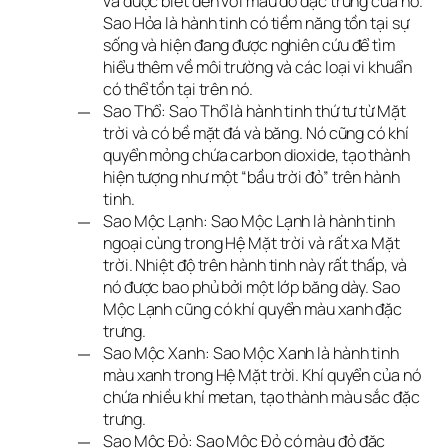
và được biết đến với màu đỏ đặc trưng của nó.
Sao Hỏa là hành tinh có tiềm năng tồn tại sự
sống và hiện đang được nghiên cứu để tìm
hiểu thêm về môi trường và các loại vi khuẩn
có thể tồn tại trên nó.
Sao Thổ: Sao Thổ là hành tinh thứ tư từ Mặt
trời và có bề mặt đá và băng. Nó cũng có khí
quyển mỏng chứa carbon dioxide, tạo thành
hiện tượng như một “bầu trời đỏ” trên hành
tinh.
Sao Mộc Lạnh: Sao Mộc Lạnh là hành tinh
ngoại cùng trong Hệ Mặt trời và rất xa Mặt
trời. Nhiệt độ trên hành tinh này rất thấp, và
nó được bao phủ bởi một lớp băng dày. Sao
Mộc Lạnh cũng có khí quyển màu xanh đặc
trưng.
Sao Mộc Xanh: Sao Mộc Xanh là hành tinh
màu xanh trong Hệ Mặt trời. Khí quyển của nó
chứa nhiều khí metan, tạo thành màu sắc đặc
trưng.
Sao Mộc Đỏ: Sao Mộc Đỏ có màu đỏ đặc