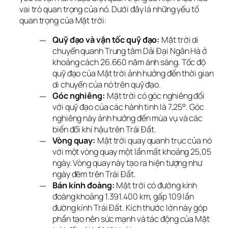
vai trò quan trọng của nó. Dưới đây là những yếu tố 
quan trọng của Mặt trời:
Quỹ đạo và vận tốc quỹ đạo:
Mặt trời di
chuyển quanh Trung tâm Dải Đại Ngân Hà ở
khoảng cách 26.660 năm ánh sáng. Tốc độ
quỹ đạo của Mặt trời ảnh hưởng đến thời gian
di chuyển của nó trên quỹ đạo.
Góc nghiêng:
Mặt trời có góc nghiêng đối
với quỹ đạo của các hành tinh là 7,25°. Góc
nghiêng này ảnh hưởng đến mùa vụ và các
biến đổi khí hậu trên Trái Đất.
Vòng quay:
Mặt trời quay quanh trục của nó
với một vòng quay một lần mất khoảng 25,05
ngày. Vòng quay này tạo ra hiện tượng như
ngày đêm trên Trái Đất.
Bán kính đoàng:
Mặt trời có đường kính
đoàng khoảng 1.391.400 km, gấp 109 lần
đường kính Trái Đất. Kích thước lớn này góp
phần tạo nên sức mạnh và tác động của Mặt