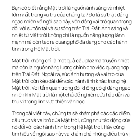
Bạn có biết rằng Mặt trời là nguồn ánh sáng và nhiệt 
lớn nhất trong vũ trụ của chúng ta? Đó là sự thật đáng 
ngạc nhiên về ngôi sao này, vốn đóng vai trò quan trọng 
đối với sự tồn tại và sự sống trên Trái Đất. Ánh sáng và 
nhiệt từ Mặt trời không chỉ là nguồn năng lượng lành 
mạnh mà còn tạo ra quang phổ đa dạng cho các hành 
tinh trong Hệ Mặt trời.
Mặt trời không chỉ là một quả cầu plazma truyền nhiệt 
mà còn là nguồn năng lượng chính cho việc quang hợp 
trên Trái Đất. Ngoài ra, sức ảnh hưởng và vai trò của 
Mặt trời còn kéo dài đến các hành tinh khác trong hệ 
Mặt trời. Với tầm quan trọng đó, không có gì đáng ngạc 
nhiên khi Mặt trời là một chủ đề nghiên cứu hấp dẫn và 
thú vị trong lĩnh vực thiên văn học.
Trong bài viết này, chúng ta sẽ khám phá các đặc điểm, 
cấu trúc và vai trò của Mặt trời, cũng như tác động của 
nó đối với các hành tinh trong Hệ Mặt trời. Hãy cùng 
tìm hiểu về ngôi sao này và khám phá những điều thú vị 