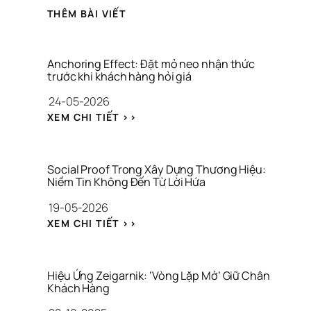
THÊM BÀI VIẾT
Anchoring Effect: Đặt mỏ neo nhận thức 
trước khi khách hàng hỏi giá
24-05-2026
: 
XEM CHI TIẾT >>
A
N
C
H
Social Proof Trong Xây Dựng Thương Hiệu: 
O
Niềm Tin Không Đến Từ Lời Hứa
R
19-05-2026
I
N
: 
XEM CHI TIẾT >>
G 
S
E
O
F
C
F
I
Hiệu Ứng Zeigarnik: ‘Vòng Lặp Mở’ Giữ Chân 
E
A
Khách Hàng
C
L 