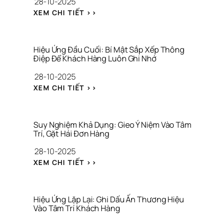
28-10-2025
T
P
: 
R
: 
XEM CHI TIẾT >>
Đ
O
H
Ặ
O
I
T 
F 
Ệ
M
T
U 
Hiệu Ứng Đầu Cuối: Bí Mật Sắp Xếp Thông 
Ỏ 
R
Ứ
Điệp Để Khách Hàng Luôn Ghi Nhớ
N
O
N
28-10-2025
E
N
G 
O 
G 
Z
: 
XEM CHI TIẾT >>
N
X
E
H
H
Â
I
I
Ậ
Y 
G
Ệ
N 
D
A
U 
Suy Nghiệm Khả Dụng: Gieo Ý Niệm Vào Tâm 
T
Ự
R
Ứ
Trí, Gặt Hái Đơn Hàng
H
N
N
N
28-10-2025
Ứ
G 
I
G 
C 
T
K
Đ
: 
XEM CHI TIẾT >>
T
H
: 
Ầ
S
R
Ư
‘
U 
U
Ư
Ơ
V
C
Y 
Ớ
N
Ò
U
N
Hiệu Ứng Lặp Lại: Ghi Dấu Ấn Thương Hiệu 
C 
G 
N
Ố
G
Vào Tâm Trí Khách Hàng
K
H
G 
I
H