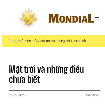
Chuyển 
đến 
phần 
nội 
dung
Trang chủ
/
Kiến thức
/
Mặt trời và những điều chưa biết
Mặt trời và những điều 
chưa biết
25-12-2025
Kiến thức