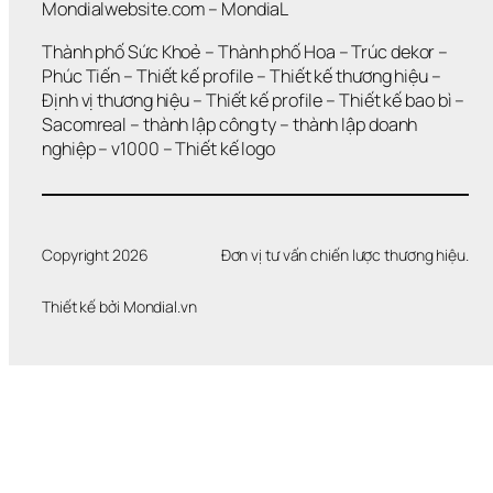
Mondialwebsite.com
 – 
MondiaL
Thành phố Sức Khoẻ
 – 
Thành phố Hoa 
– 
Trúc dekor
 – 
Phúc Tiến 
– 
Thiết kế profile
 – 
Thiết kế thương hiệu
 – 
Định vị thương hiệu 
– 
Thiết kế profile
 – 
Thiết kế bao bì
 – 
Sacomreal
 – 
thành lập công ty
 – 
thành lập doanh 
nghiệp
 – 
v1000
 – 
Thiết kế logo
Copyright 2026
Đơn vị tư vấn chiến lược thương hiệu.
Thiết kế bởi 
Mondial.vn