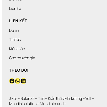
H 
H
Liên hệ
À
N
LIÊN KẾT
G
Dự án
Tin tức
Kiến thức
Góc chuyên gia
THEO DÕI
Facebook
WhatsApp
LinkedIn
Jiker 
– 
Balanza
 – 
Tiin
 – 
Kiến thức Marketing
 – 
Yell
 – 
Mondialsolution
 – 
Mondialbrand
 – 