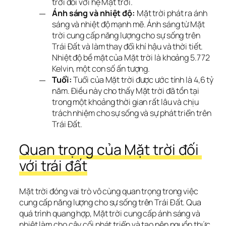
trời đối với hệ Mặt trời.
Ánh sáng và nhiệt độ:
Mặt trời phát ra ánh
sáng và nhiệt độ mạnh mẽ. Ánh sáng từ Mặt
trời cung cấp năng lượng cho sự sống trên
Trái Đất và làm thay đổi khí hậu và thời tiết.
Nhiệt độ bề mặt của Mặt trời là khoảng 5.772
Kelvin, một con số ấn tượng.
Tuổi:
Tuổi của Mặt trời được ước tính là 4,6 tỷ
năm. Điều này cho thấy Mặt trời đã tồn tại
trong một khoảng thời gian rất lâu và chịu
trách nhiệm cho sự sống và sự phát triển trên
Trái Đất.
Quan trọng của Mặt trời đối 
với trái đất
Mặt trời đóng vai trò vô cùng quan trọng trong việc 
cung cấp năng lượng cho sự sống trên Trái Đất. Qua 
quá trình quang hợp, Mặt trời cung cấp ánh sáng và 
nhiệt làm cho cây cối phát triển và tạo nên nguồn thức 