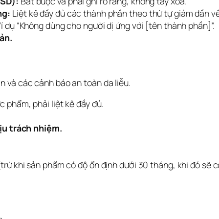
HSD):
Bắt buộc và phải ghi rõ ràng, không tẩy xóa.
ng:
Liệt kê đầy đủ các thành phần theo thứ tự giảm dần về
í dụ “Không dùng cho người dị ứng với [tên thành phần]”.
ản.
 và các cảnh báo an toàn da liễu.
 phẩm, phải liệt kê đầy đủ.
ịu trách nhiệm.
(trừ khi sản phẩm có độ ổn định dưới 30 tháng, khi đó sẽ 