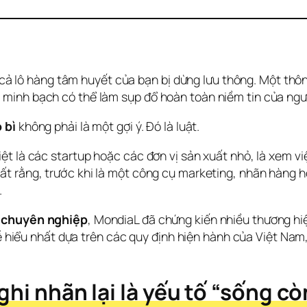
n cả lô hàng tâm huyết của bạn bị dừng lưu thông. Một thô
minh bạch có thể làm sụp đổ hoàn toàn niềm tin của ngườ
 bì
 không phải là một gợi ý. Đó là luật.
t là các startup hoặc các đơn vị sản xuất nhỏ, là xem việ
t rằng, trước khi là một công cụ marketing, nhãn hàng h
.
ì chuyên nghiệp
, MondiaL đã chứng kiến nhiều thương hiệu 
 dễ hiểu nhất dựa trên các quy định hiện hành của Việt Nam
ghi nhãn lại là yếu tố “sống cò