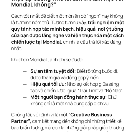
MondiaL không?”
Cách tốt nhất để biết một món ăn có “ngon” hay không 
là tự mình nếm thử. Tương tự như vậy, 
trải nghiệm một 
quy trình hợp tác minh bạch, hiệu quả, nơi ý tưởng 
của bạn được lắng nghe và hiện thực hóa một cách 
chiến lược tại MondiaL
 chính là câu trả lời xác đáng 
nhất.
Khi chọn MondiaL, anh chị sẽ được:
Sự an tâm tuyệt đối:
Biết rõ từng bước đi,
được tham gia và đóng góp ý kiến.
Hiệu quả tối ưu:
Nhờ sự kết hợp giữa sáng
tạo và chiến lược, giữa “Trái Tim” và “Bộ Não”.
Một người bạn đồng hành thực sự:
Chứ
không chỉ là một nhà cung cấp dịch vụ.
Chúng tôi, với định vị là một 
“Creative Business 
Partner”
, cam kết mang đến không chỉ những thiết kế 
bao bì ấn tượng, mà còn là những giải pháp giúp thương 