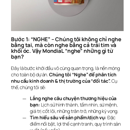
Bước 1: “NGHE” – Chúng tôi không chỉ nghe 
bằng tai, mà còn nghe bằng cả trái tim và 
khối óc. Vậy MondiaL “nghe” những gì từ 
bạn?
Đây là bước khởi đầu vô cùng quan trọng, là nền móng 
cho toàn bộ dự án. 
Chúng tôi “Nghe” để phân tích 
nhu cầu kinh doanh & thị trường của “đối tác”.
 Cụ 
thể, chúng tôi sẽ:
Lắng nghe câu chuyện thương hiệu của
bạn:
Lịch sử hình thành, tầm nhìn, sứ mệnh,
giá trị cốt lõi, những trăn trở, những kỳ vọng.
Tìm hiểu sâu về sản phẩm/dịch vụ:
Đặc
điểm nổi bật, lợi thế cạnh tranh, quy trình sản