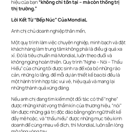
hiệu của bạn 
“không chỉ tồn tại – mà còn thống trị 
thị trường.”
Lời Kết Từ “Bếp Núc” Của MondiaL
Anh chị chủ doanh nghiệp thân mến,
Một quy trình làm việc chuyên nghiệp, minh bạch và đặt 
khách hàng làm trung tâm không phải là điều gì quá xa 
xỉ. Đó là tiêu chuẩn mà MondiaL luôn theo đuổi và 
không ngừng hoàn thiện. Quy trình “Nghe – Nói – Thấu 
Hiểu” của chúng tôi được sinh ra để xóa bỏ những rào 
cản, những lo lắng, để mỗi dự án thiết kế bao bì đều là 
một hành trình hợp tác vui vẻ, hiệu quả và mang lại 
những thành quả xứng đáng.
Nếu anh chị đang tìm kiếm một đối tác có thể “nghe” 
được những khát vọng thầm kín của thương hiệu, “nói” 
lên được những giá trị độc đáo bằng ngôn ngữ thiết kế 
đầy mê hoặc, và “thấu hiểu” được những mục tiêu kinh 
doanh để cùng nhau về đích, thì MondiaL luôn sẵn lòng 
mở rộng vòng tay.