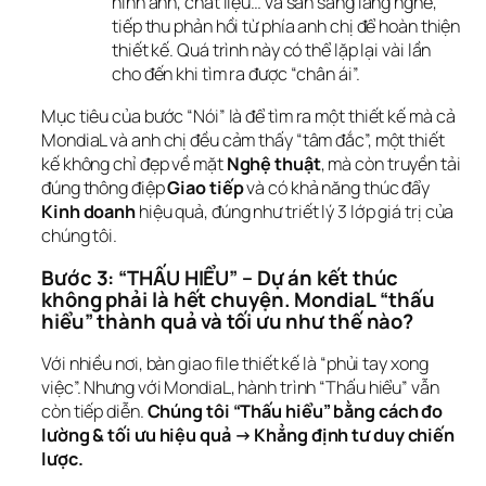
hình ảnh, chất liệu… và sẵn sàng lắng nghe,
tiếp thu phản hồi từ phía anh chị để hoàn thiện
thiết kế. Quá trình này có thể lặp lại vài lần
cho đến khi tìm ra được “chân ái”.
Mục tiêu của bước “Nói” là để tìm ra một thiết kế mà cả 
MondiaL và anh chị đều cảm thấy “tâm đắc”, một thiết 
kế không chỉ đẹp về mặt 
Nghệ thuật
, mà còn truyền tải 
đúng thông điệp 
Giao tiếp
 và có khả năng thúc đẩy 
Kinh doanh
 hiệu quả, đúng như triết lý 3 lớp giá trị của 
chúng tôi.
Bước 3: “THẤU HIỂU” – Dự án kết thúc 
không phải là hết chuyện. MondiaL “thấu 
hiểu” thành quả và tối ưu như thế nào?
Với nhiều nơi, bàn giao file thiết kế là “phủi tay xong 
việc”. Nhưng với MondiaL, hành trình “Thấu hiểu” vẫn 
còn tiếp diễn. 
Chúng tôi “Thấu hiểu” bằng cách đo 
lường & tối ưu hiệu quả → Khẳng định tư duy chiến 
lược.