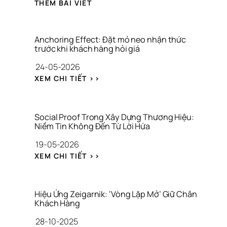
THÊM BÀI VIẾT
Anchoring Effect: Đặt mỏ neo nhận thức 
trước khi khách hàng hỏi giá
24-05-2026
: 
XEM CHI TIẾT >>
A
N
C
H
Social Proof Trong Xây Dựng Thương Hiệu: 
O
Niềm Tin Không Đến Từ Lời Hứa
R
19-05-2026
I
N
: 
XEM CHI TIẾT >>
G 
S
E
O
F
C
F
I
Hiệu Ứng Zeigarnik: ‘Vòng Lặp Mở’ Giữ Chân 
E
A
Khách Hàng
C
L 
28-10-2025
T
P