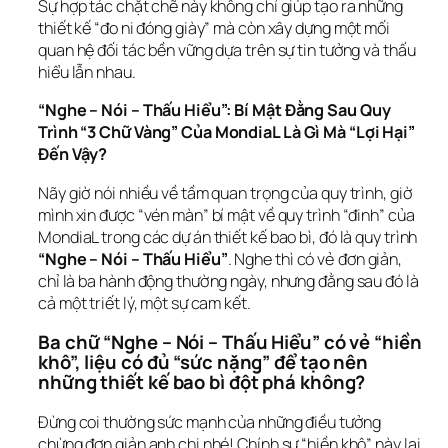
Sự hợp tác chặt chẽ này không chỉ giúp tạo ra những 
thiết kế “đo ni đóng giày” mà còn xây dựng một mối 
quan hệ đối tác bền vững dựa trên sự tin tưởng và thấu 
hiểu lẫn nhau.
“Nghe – Nói – Thấu Hiểu”: Bí Mật Đằng Sau Quy 
Trình “3 Chữ Vàng” Của MondiaL Là Gì Mà “Lợi Hại” 
Đến Vậy?
Nãy giờ nói nhiều về tầm quan trọng của quy trình, giờ 
mình xin được “vén màn” bí mật về quy trình “đinh” của 
MondiaL trong các dự án thiết kế bao bì, đó là quy trình 
“Nghe – Nói – Thấu Hiểu”
. Nghe thì có vẻ đơn giản, 
chỉ là ba hành động thường ngày, nhưng đằng sau đó là 
cả một triết lý, một sự cam kết.
Ba chữ “Nghe – Nói – Thấu Hiểu” có vẻ “hiền 
khô”, liệu có đủ “sức nặng” để tạo nên 
những thiết kế bao bì đột phá không?
Đừng coi thường sức mạnh của những điều tưởng 
chừng đơn giản anh chị nhé! Chính sự “hiền khô” này lại 