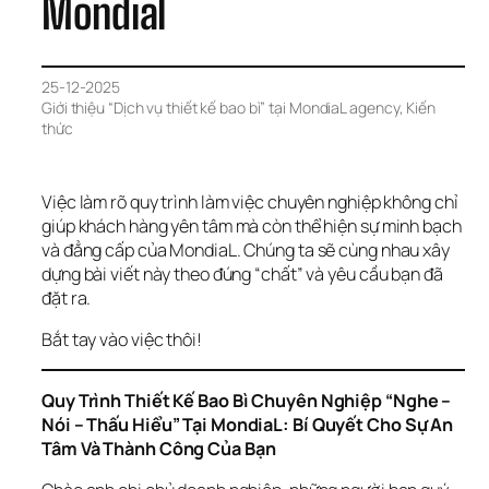
Mondial
25-12-2025
Giới thiệu “Dịch vụ thiết kế bao bì” tại MondiaL agency
, 
Kiến 
thức
Việc làm rõ quy trình làm việc chuyên nghiệp không chỉ 
giúp khách hàng yên tâm mà còn thể hiện sự minh bạch 
và đẳng cấp của MondiaL. Chúng ta sẽ cùng nhau xây 
dựng bài viết này theo đúng “chất” và yêu cầu bạn đã 
đặt ra.
Bắt tay vào việc thôi!
Quy Trình Thiết Kế Bao Bì Chuyên Nghiệp “Nghe – 
Nói – Thấu Hiểu” Tại MondiaL: Bí Quyết Cho Sự An 
Tâm Và Thành Công Của Bạn