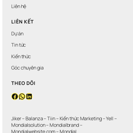
H
Liên hệ
À
N
LIÊN KẾT
G
Dự án
Tin tức
Kiến thức
Góc chuyên gia
THEO DÕI
Facebook
WhatsApp
LinkedIn
Jiker 
– 
Balanza
 – 
Tiin
 – 
Kiến thức Marketing
 – 
Yell
 – 
Mondialsolution
 – 
Mondialbrand
 – 
Mondialwebsite.com
 – 
MondiaL