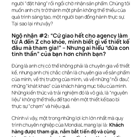
người “đặt hàng” rồi ngồi chờ nhận sản phẩm. Chúng tôi 
muốn anh chị trở thành một phần không thể thiếu của 
quá trình sáng tạo, một người bạn đồng hành thực sự. 
Tại sao lại như vậy?
Ngộ nhận #2: “Cứ giao hết cho agency làm 
từ A đến Z cho khỏe, mình biết gì về thiết kế 
đâu mà tham gia!” – Nhưng ai hiểu “đứa con 
tinh thần” của bạn hơn chính bạn?
Đúng là anh chị có thể không phải là chuyên gia về thiết 
kế, nhưng anh chị chắc chắn là chuyên gia về sản phẩm 
của mình, về thị trường của mình, và về những “nỗi đau”, 
những “khát khao” của khách hàng mục tiêu của mình. 
Những kiến thức và trải nghiệm đó là vô giá, là “nguyên 
liệu” không thể thiếu để tạo nên một thiết kế bao bì 
thực sự “chạm” và hiệu quả.
Chính vì vậy, một trong những lợi ích lớn nhất mà quy 
trình chuyên nghiệp của MondiaL mang lại là: 
Khách 
hàng được tham gia, nắm bắt tiến độ và cùng 