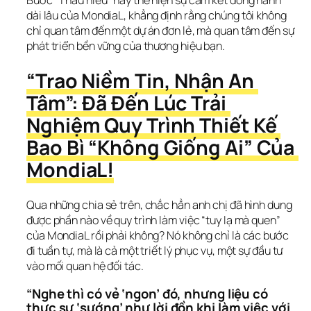
dài lâu của MondiaL, khẳng định rằng chúng tôi không 
chỉ quan tâm đến một dự án đơn lẻ, mà quan tâm đến sự 
phát triển bền vững của thương hiệu bạn.
“Trao Niềm Tin, Nhận An 
Tâm”: Đã Đến Lúc Trải 
Nghiệm Quy Trình Thiết Kế 
Bao Bì “Không Giống Ai” Của 
MondiaL!
Qua những chia sẻ trên, chắc hẳn anh chị đã hình dung 
được phần nào về quy trình làm việc “tuy lạ mà quen” 
của MondiaL rồi phải không? Nó không chỉ là các bước 
đi tuần tự, mà là cả một triết lý phục vụ, một sự đầu tư 
vào mối quan hệ đối tác.
“Nghe thì có vẻ ‘ngon’ đó, nhưng liệu có 
thực sự ‘sướng’ như lời đồn khi làm việc với 