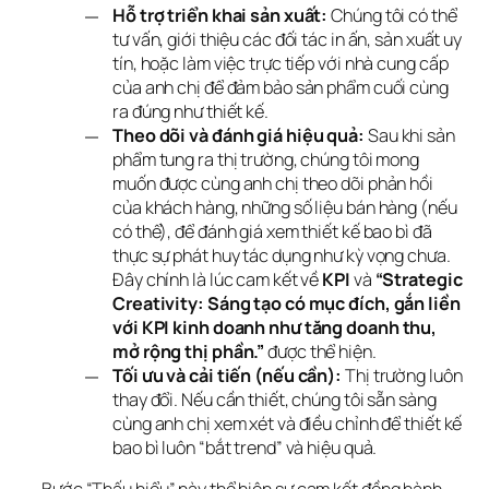
Hỗ trợ triển khai sản xuất:
Chúng tôi có thể
tư vấn, giới thiệu các đối tác in ấn, sản xuất uy
tín, hoặc làm việc trực tiếp với nhà cung cấp
của anh chị để đảm bảo sản phẩm cuối cùng
ra đúng như thiết kế.
Theo dõi và đánh giá hiệu quả:
Sau khi sản
phẩm tung ra thị trường, chúng tôi mong
muốn được cùng anh chị theo dõi phản hồi
của khách hàng, những số liệu bán hàng (nếu
có thể), để đánh giá xem thiết kế bao bì đã
thực sự phát huy tác dụng như kỳ vọng chưa.
Đây chính là lúc cam kết về
KPI
và
“Strategic
Creativity: Sáng tạo có mục đích, gắn liền
với KPI kinh doanh như tăng doanh thu,
mở rộng thị phần.”
được thể hiện.
Tối ưu và cải tiến (nếu cần):
Thị trường luôn
thay đổi. Nếu cần thiết, chúng tôi sẵn sàng
cùng anh chị xem xét và điều chỉnh để thiết kế
bao bì luôn “bắt trend” và hiệu quả.
Bước “Thấu hiểu” này thể hiện sự cam kết đồng hành 