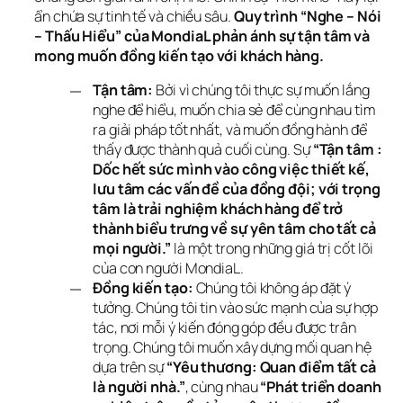
ẩn chứa sự tinh tế và chiều sâu. 
Quy trình “Nghe – Nói 
– Thấu Hiểu” của MondiaL phản ánh sự tận tâm và 
mong muốn đồng kiến tạo với khách hàng.
Tận tâm:
Bởi vì chúng tôi thực sự muốn lắng
nghe để hiểu, muốn chia sẻ để cùng nhau tìm
ra giải pháp tốt nhất, và muốn đồng hành để
thấy được thành quả cuối cùng. Sự
“Tận tâm :
Dốc hết sức mình vào công việc thiết kế,
lưu tâm các vấn đề của đồng đội; với trọng
tâm là trải nghiệm khách hàng để trở
thành biểu trưng về sự yên tâm cho tất cả
mọi người.”
là một trong những giá trị cốt lõi
của con người MondiaL.
Đồng kiến tạo:
Chúng tôi không áp đặt ý
tưởng. Chúng tôi tin vào sức mạnh của sự hợp
tác, nơi mỗi ý kiến đóng góp đều được trân
trọng. Chúng tôi muốn xây dựng mối quan hệ
dựa trên sự
“Yêu thương: Quan điểm tất cả
là người nhà.”
, cùng nhau
“Phát triển doanh