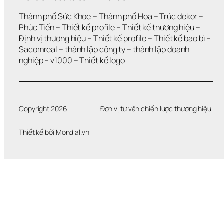
Thành phố Sức Khoẻ
 – 
Thành phố Hoa 
– 
Trúc dekor
 – 
Phúc Tiến 
– 
Thiết kế profile
 – 
Thiết kế thương hiệu
 – 
Định vị thương hiệu 
– 
Thiết kế profile
 – 
Thiết kế bao bì
 – 
Sacomreal
 – 
thành lập công ty
 – 
thành lập doanh 
nghiệp
 – 
v1000
 – 
Thiết kế logo
Copyright 2026
Đơn vị tư vấn chiến lược thương hiệu.
Thiết kế bởi 
Mondial.vn