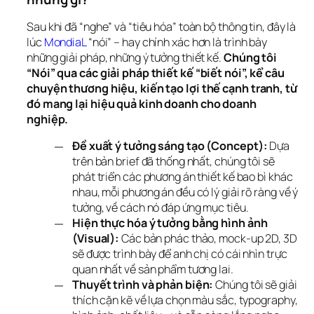
Sau khi đã “nghe” và “tiêu hóa” toàn bộ thông tin, đây là 
lúc 
MondiaL
 “nói” – hay chính xác hơn là trình bày 
những giải pháp, những ý tưởng thiết kế. 
Chúng tôi 
“Nói” qua các giải pháp thiết kế “biết nói”, kể câu 
chuyện thương hiệu, kiến tạo lợi thế cạnh tranh, từ 
đó mang lại hiệu quả kinh doanh cho doanh 
nghiệp.
Đề xuất ý tưởng sáng tạo (Concept):
Dựa
trên bản brief đã thống nhất, chúng tôi sẽ
phát triển các phương án thiết kế bao bì khác
nhau, mỗi phương án đều có lý giải rõ ràng về ý
tưởng, về cách nó đáp ứng mục tiêu.
Hiện thực hóa ý tưởng bằng hình ảnh
(Visual):
Các bản phác thảo, mock-up 2D, 3D
sẽ được trình bày để anh chị có cái nhìn trực
quan nhất về sản phẩm tương lai.
Thuyết trình và phản biện:
Chúng tôi sẽ giải
thích cặn kẽ về lựa chọn màu sắc, typography,