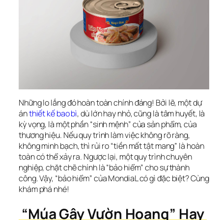
Những lo lắng đó hoàn toàn chính đáng! Bởi lẽ, một dự 
án 
thiết kế bao bì
, dù lớn hay nhỏ, cũng là tâm huyết, là 
kỳ vọng, là một phần “sinh mệnh” của sản phẩm, của 
thương hiệu. Nếu quy trình làm việc không rõ ràng, 
không minh bạch, thì rủi ro “tiền mất tật mang” là hoàn 
toàn có thể xảy ra. Ngược lại, một quy trình chuyên 
nghiệp, chặt chẽ chính là “bảo hiểm” cho sự thành 
công. Vậy, “bảo hiểm” của MondiaL có gì đặc biệt? Cùng 
khám phá nhé!
 “Múa Gậy Vườn Hoang” Hay 