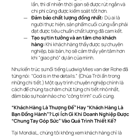
lần, thì dĩ nhiên thời gian sẽ được rút ngắn và
chi phí cũng được kiểm soát tốt hơn.
Đảm bảo chất lượng đồng nhất:
Dù ai là
người thực hiện, sản phẩm cuối cùng vẫn phải
đạt được tiêu chuẩn chất lượng đã cam kết.
Tạo sự tin tưởng và an tâm cho khách
hàng:
Khi khách hàng thấy được sự chuyên
nghiệp, bài bản, họ sẽ cảm thấy yên tâm hơn
khi “giao phó” dự án của mình.
Như kiến trúc sư nổi tiếng Ludwig Mies van der Rohe đã 
từng nói: 
“God is in the details.”
 (Chúa Trời ẩn trong 
những chi tiết.) Một quy trình chuyên nghiệp chính là 
cách để chúng ta chăm chút từng chi tiết nhỏ nhất, 
đảm bảo sự hoàn hảo cho “công trình” cuối cùng.
“Khách Hàng Là Thượng Đế” Hay “Khách Hàng Là 
Bạn Đồng Hành”? Lợi Ích Gì Khi Doanh Nghiệp Được 
“Chung Tay Góp Sức” Vào Quá Trình Thiết Kế?
Tại MondiaL, chúng tôi không xem khách hàng chỉ là 