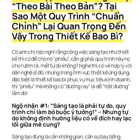
“Theo Bài Theo Bản”? Tại 
Sao Một Quy Trình “Chuẩn 
Chỉnh” Lại Quan Trọng Đến 
Vậy Trong Thiết Kế Bao Bì?
Có anh chị nào nghĩ rằng công việc sáng tạo như thiết 
kế thì cứ để cho nó “phiêu”, cần gì phải quy trình này nọ 
cho rườm rà, mất tự do không? Nghe thì có vẻ hợp lý với 
dân nghệ sĩ đó, nhưng trong lĩnh vực thiết kế ứng dụng, 
đặc biệt là thiết kế bao bì phục vụ mục tiêu kinh doanh, 
thì “phiêu” mà không có “đường ray” là dễ “trật đường” 
lắm đó!
Ngộ nhận #1: “Sáng tạo là phải tự do, quy 
trình chỉ làm bó buộc ý tưởng!” – Nhưng tự 
do không định hướng liệu có về đích hay lạc 
lối giữa mê cung?
Sáng tạo đúng là cần không gian, cần sự bay bổng. 