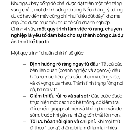
Nhưng sự bay bổng đó phải được đặt trên một nền tảng 
vững chắc, một định hướng rõ ràng. Nếu không, ý tưởng 
dù có hay đến mấy cũng chỉ như “diều đứt dây”, khó mà 
đáp ứng được mục tiêu thực tế của doanh nghiệp. 
Chính vì vậy, 
một quy trình làm việc rõ ràng, chuyên 
nghiệp là yếu tố đảm bảo cho sự thành công của dự 
án thiết kế bao bì.
Một quy trình “chuẩn chỉnh” sẽ giúp:
Định hướng rõ ràng ngay từ đầu:
Tất cả các
bên liên quan (doanh nghiệp và agency) đều
hiểu rõ mục tiêu, yêu cầu, phạm vi công việc,
và kỳ vọng của nhau. Tránh tình trạng “ông nói
gà, bà nói vịt”.
Giảm thiểu rủi ro và sai sót:
Các bước được
thực hiện một cách có hệ thống, có kiểm tra,
đối chiếu, giúp phát hiện và khắc phục vấn đề
sớm, trước khi gây ra những tổn thất lớn hơn.
Tối ưu hóa thời gian và chi phí:
Khi mọi thứ
đi theo “luồng”, không bị làm đi làm lại nhiều