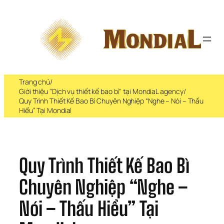
Chuyển 
đến 
phần 
nội 
dung
Trang chủ
/
Giới thiệu "Dịch vụ thiết kế bao bì" tại MondiaL agency
/
Quy Trình Thiết Kế Bao Bì Chuyên Nghiệp “Nghe – Nói – Thấu
Hiểu” Tại Mondial
Quy Trình Thiết Kế Bao Bì 
Chuyên Nghiệp “Nghe – 
Nói – Thấu Hiểu” Tại 