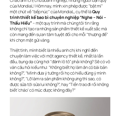
Chào anh chị chủ doanh nghiệp, những người bạn quý 
của MondiaL! Hôm nay, mình xin phép được “bật mí” 
một chút về “bếp núc” của MondiaL, cụ thể là 
Quy 
trình thiết kế bao bì chuyên nghiệp “Nghe – Nói – 
Thấu Hiểu”
 – một quy trình mà chúng tôi tin rằng 
không chỉ tạo ra những sản phẩm thiết kế xuất sắc mà 
còn mang đến sự an tâm tuyệt đối cho mỗi “thượng đế” 
khi chọn mặt gửi vàng.
Thiệt tình, mình biết là nhiều anh chị khi nghĩ đến 
chuyện làm việc với một agency thiết kế, nhất là lần 
đầu, bụng dạ cũng hơi “đánh lô tô” phải không? Sẽ có vô 
vàn câu hỏi kiểu như: “Không biết họ làm ăn có bài bản 
không?”, “Mình đưa ý tưởng rồi họ có hiểu đúng ý mình 
không?”, “Lỡ làm ra sản phẩm không ưng thì sao, có 
được sửa tới sửa lui không?”, hay “Tiền trao đi rồi không 
biết ‘cháo’ có múc được không đây?”