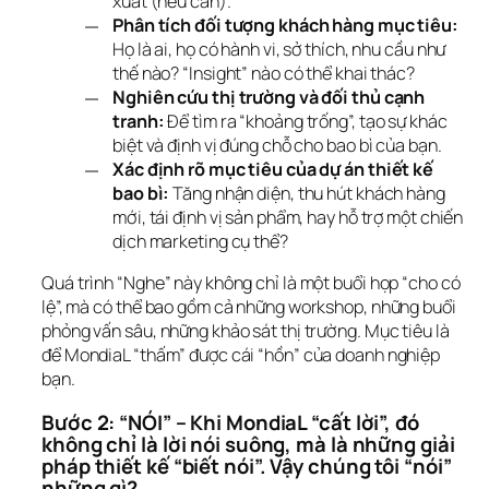
xuất (nếu cần).
Phân tích đối tượng khách hàng mục tiêu:
Họ là ai, họ có hành vi, sở thích, nhu cầu như
thế nào? “Insight” nào có thể khai thác?
Nghiên cứu thị trường và đối thủ cạnh
tranh:
Để tìm ra “khoảng trống”, tạo sự khác
biệt và định vị đúng chỗ cho bao bì của bạn.
Xác định rõ mục tiêu của dự án thiết kế
bao bì:
Tăng nhận diện, thu hút khách hàng
mới, tái định vị sản phẩm, hay hỗ trợ một chiến
dịch marketing cụ thể?
Quá trình “Nghe” này không chỉ là một buổi họp “cho có 
lệ”, mà có thể bao gồm cả những workshop, những buổi 
phỏng vấn sâu, những khảo sát thị trường. Mục tiêu là 
để MondiaL “thấm” được cái “hồn” của doanh nghiệp 
bạn.
Bước 2: “NÓI” – Khi MondiaL “cất lời”, đó 
không chỉ là lời nói suông, mà là những giải 
pháp thiết kế “biết nói”. Vậy chúng tôi “nói” 
những gì?