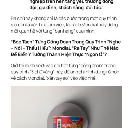
nghiệp trên nền tảng yêu thương đồng
đội, gia đình, khách hàng, đối tác.”
.
Ba chữ này không chỉ là các bước trong một quy trình, 
mà còn là văn hóa làm việc, là cách MondiaL xây dựng 
mối quan hệ với từng “bạn hàng” của mình.
“Bóc Tách” Từng Công Đoạn Trong Quy Trình “Nghe 
– Nói – Thấu Hiểu”: MondiaL “Ra Tay” Như Thế Nào 
Để Biến Ý Tưởng Thành Hiện Thực “Ngon Ơ”?
Giờ thì mình sẽ đi vào chi tiết từng “công đoạn” trong 
quy trình “3 chữ vàng” này, để anh chị hình dung rõ hơn 
về cách MondiaL “xắn tay áo” vào việc nhé!