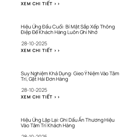
: 
R
: 
XEM CHI TIẾT >>
Đ
O
H
Ặ
O
I
T 
F 
Ệ
M
T
U 
Hiệu Ứng Đầu Cuối: Bí Mật Sắp Xếp Thông 
Ỏ 
R
Ứ
Điệp Để Khách Hàng Luôn Ghi Nhớ
N
O
N
28-10-2025
E
N
G 
O 
G 
Z
: 
XEM CHI TIẾT >>
N
X
E
H
H
Â
I
I
Ậ
Y 
G
Ệ
N 
D
A
U 
Suy Nghiệm Khả Dụng: Gieo Ý Niệm Vào Tâm 
T
Ự
R
Ứ
Trí, Gặt Hái Đơn Hàng
H
N
N
N
28-10-2025
Ứ
G 
I
G 
C 
T
K
Đ
: 
XEM CHI TIẾT >>
T
H
: 
Ầ
S
R
Ư
‘
U 
U
Ư
Ơ
V
C
Y 
Ớ
N
Ò
U
N
Hiệu Ứng Lặp Lại: Ghi Dấu Ấn Thương Hiệu 
C 
G 
N
Ố
G
Vào Tâm Trí Khách Hàng
K
H
G 
I
H
H
28-10-2025
I
L
: 
I