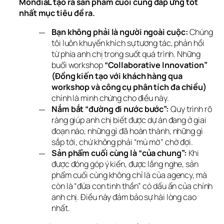
MondiaL tạo ra sản phẩm cuối cùng đáp ứng tốt 
nhất mục tiêu đề ra.
Bạn không phải là người ngoài cuộc:
Chúng
tôi luôn khuyến khích sự tương tác, phản hồi
từ phía anh chị trong suốt quá trình. Những
buổi workshop
“Collaborative Innovation”
(Đồng kiến tạo với khách hàng qua
workshop và công cụ phân tích đa chiều)
chính là minh chứng cho điều này.
Nắm bắt “đường đi nước bước”:
Quy trình rõ
ràng giúp anh chị biết được dự án đang ở giai
đoạn nào, những gì đã hoàn thành, những gì
sắp tới, chứ không phải “mù mờ” chờ đợi.
Sản phẩm cuối cùng là “của chung”:
Khi
được đóng góp ý kiến, được lắng nghe, sản
phẩm cuối cùng không chỉ là của agency, mà
còn là “đứa con tinh thần” có dấu ấn của chính
anh chị. Điều này đảm bảo sự hài lòng cao
nhất.