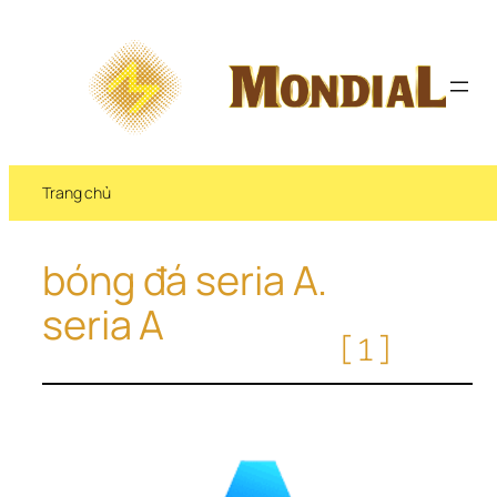
Chuyển 
đến 
phần 
nội 
dung
Trang chủ
bóng đá seria A. 
seria A
[1]