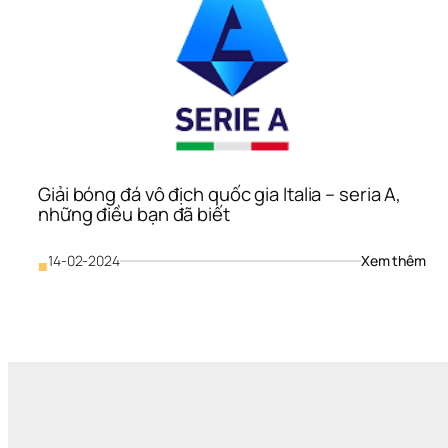
Giải bóng đá vô địch quốc gia Italia – seria A, 
những điều bạn đã biết
: 
14-02-2024
Xem thêm
■
Giải
bón
đá 
vô 
địch
quố
gia 
Itali
– 