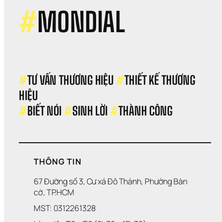
seri
A, 
#
MONDIAL
nhữ
điều
bạn
đã 
biế
#
TƯ VẤN THƯƠNG HIỆU 
#
THIẾT KẾ THƯƠNG 
HIỆU 
#
BIẾT NÓI 
#
SINH LỜI 
#
THÀNH CÔNG
THÔNG TIN
67 Đường số 3, Cư xá Đô Thành, Phường Bàn 
cờ, TP.HCM
MST: 0312261328