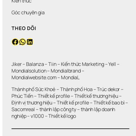
Kiến thức
Góc chuyên gia
THEO DÕI
Facebook
WhatsApp
LinkedIn
Jiker 
– 
Balanza
 – 
Tiin
 – 
Kiến thức Marketing
 – 
Yell
 – 
Mondialsolution
 – 
Mondialbrand
 – 
Mondialwebsite.com
 – 
MondiaL
Thành phố Sức Khoẻ
 – 
Thành phố Hoa 
– 
Trúc dekor
 – 
Phúc Tiến 
– 
Thiết kế profile
 – 
Thiết kế thương hiệu
 – 
Định vị thương hiệu 
– 
Thiết kế profile
 – 
Thiết kế bao bì
 – 
Sacomreal
 – 
thành lập công ty
 – 
thành lập doanh 
nghiệp
 – 
v1000
 – 
Thiết kế logo