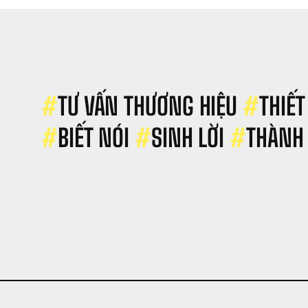
hổ 
ợp 
àu 
ì?
#
TƯ VẤN THƯƠNG HIỆU 
#
THIẾT
#
BIẾT NÓI 
#
SINH LỜI 
#
THÀNH