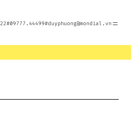
022
#09777.44499
#duyphuong@mondial.vn