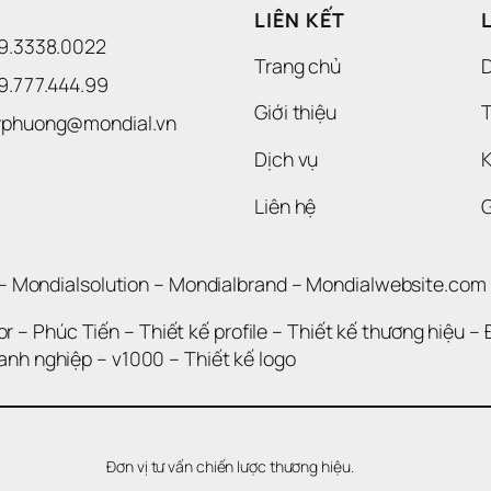
LIÊN KẾT
09.3338.0022 
Trang chủ
09.777.444.99
Giới thiệu
T
uyphuong@mondial.vn
Dịch vụ
K
Liên hệ
– 
Mondialsolution
 – 
Mondialbrand
 – 
Mondialwebsite.com
or
 – 
Phúc Tiến 
– 
Thiết kế profile
 – 
Thiết kế thương hiệu
 – 
oanh nghiệp
 – 
v1000
 – 
Thiết kế logo
Đơn vị tư vấn chiến lược thương hiệu.