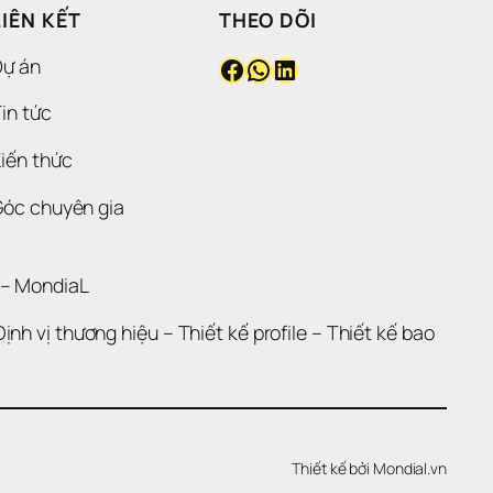
LIÊN KẾT
THEO DÕI
Facebook
WhatsApp
LinkedIn
Dự án
in tức
iến thức
Góc chuyên gia
 – 
MondiaL
Định vị thương hiệu 
– 
Thiết kế profile
 – 
Thiết kế bao 
Thiết kế bởi 
Mondial.vn