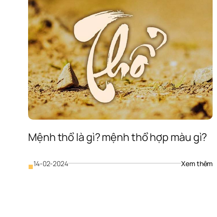
Mệnh thổ là gì? mệnh thổ hợp màu gì?
: 
14-02-2024
Xem thêm
■
M
t
là
gì
m