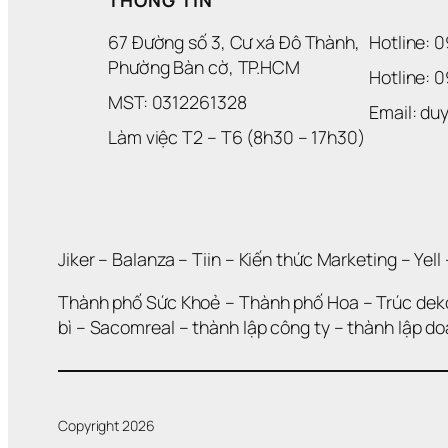
67 Đường số 3, Cư xá Đô Thành, 
Hotline: 
Phường Bàn cờ, TP.HCM
Hotline: 
MST: 0312261328
Email: d
Làm việc T2 – T6 (8h30 – 17h30)
Jiker 
– 
Balanza
 – 
Tiin
 – 
Kiến thức Marketing
 – 
Yell
 
Thành phố Sức Khoẻ
 – 
Thành phố Hoa 
– 
Trúc dek
bì
 – 
Sacomreal
 – 
thành lập công ty
 – 
thành lập d
Copyright 2026