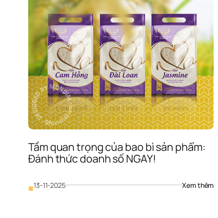
Tầm quan trọng của bao bì sản phẩm: 
Đánh thức doanh số NGAY!
: 
13-11-2025
Xem thêm
■
T
q
t