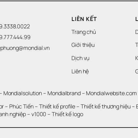
LIÊN KẾT
09.3338.0022 
Trang chủ
09.777.444.99
Giới thiệu
T
uyphuong@mondial.vn
Dịch vụ
K
Liên hệ
– 
Mondialsolution
 – 
Mondialbrand
 – 
Mondialwebsite.com
or
 – 
Phúc Tiến 
– 
Thiết kế profile
 – 
Thiết kế thương hiệu
 – 
oanh nghiệp
 – 
v1000
 – 
Thiết kế logo