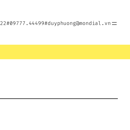
022
#09777.44499
#duyphuong@mondial.vn