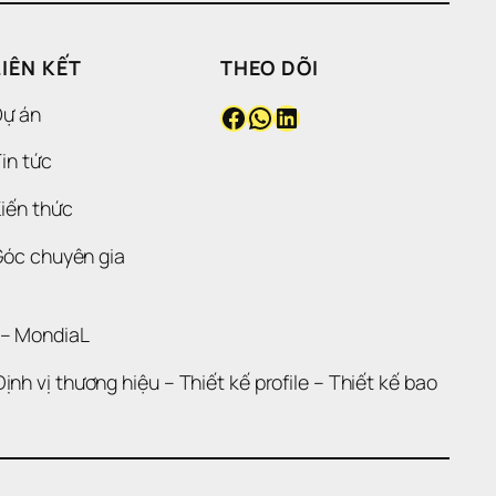
LIÊN KẾT
THEO DÕI
Facebook
WhatsApp
LinkedIn
Dự án
in tức
iến thức
Góc chuyên gia
 – 
MondiaL
Định vị thương hiệu 
– 
Thiết kế profile
 – 
Thiết kế bao 