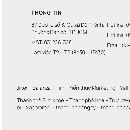
THÔNG TIN
67 Đường số 3, Cư xá Đô Thành, 
Hotline: 
Phường Bàn cờ, TP.HCM
Hotline: 
MST: 0312261328
Email: d
Làm việc T2 – T6 (8h30 – 17h30)
Jiker 
– 
Balanza
 – 
Tiin
 – 
Kiến thức Marketing
 – 
Yell
 
Thành phố Sức Khoẻ
 – 
Thành phố Hoa 
– 
Trúc dek
bì
 – 
Sacomreal
 – 
thành lập công ty
 – 
thành lập d