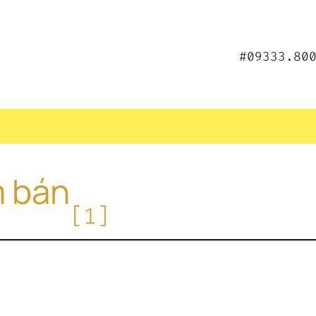
#09333.80
m bán
[1]