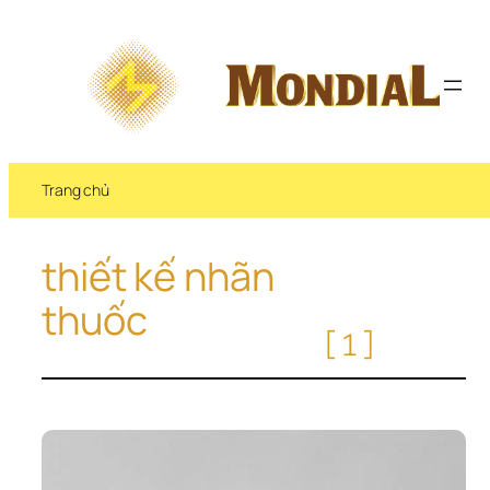
Chuyển 
đến 
phần 
nội 
dung
Trang chủ
thiết kế nhãn 
thuốc
[1]