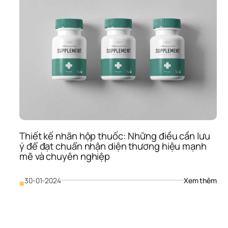
Thiết kế nhãn hộp thuốc: Những điều cần lưu 
ý để đạt chuẩn nhận diện thương hiệu mạnh 
mẽ và chuyên nghiệp
: 
30-01-2024
Xem thêm
■
Thiế
kế 
nhã
hộp