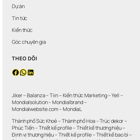
Dự án
Tin tức
Kiến thức
Góc chuyên gia
THEO DÕI
Facebook
WhatsApp
LinkedIn
Jiker 
– 
Balanza
 – 
Tiin
 – 
Kiến thức Marketing
 – 
Yell
 – 
Mondialsolution
 – 
Mondialbrand
 – 
Mondialwebsite.com
 – 
MondiaL
Thành phố Sức Khoẻ
 – 
Thành phố Hoa 
– 
Trúc dekor
 – 
Phúc Tiến 
– 
Thiết kế profile
 – 
Thiết kế thương hiệu
 – 
Định vị thương hiệu 
– 
Thiết kế profile
 – 
Thiết kế bao bì
 – 