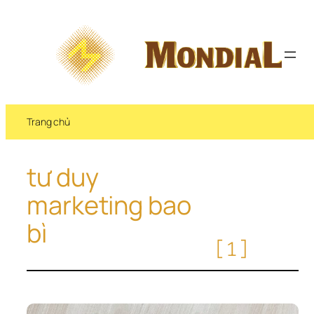
Chuyển 
đến 
phần 
nội 
dung
Trang chủ
tư duy 
marketing bao 
bì
[1]