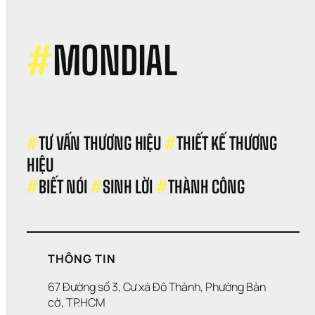
lại 
trư
khi 
“đốt
#
MONDIAL
tiền
oan
#
TƯ VẤN THƯƠNG HIỆU 
#
THIẾT KẾ THƯƠNG 
HIỆU 
#
BIẾT NÓI 
#
SINH LỜI 
#
THÀNH CÔNG
THÔNG TIN
67 Đường số 3, Cư xá Đô Thành, Phường Bàn 
cờ, TP.HCM