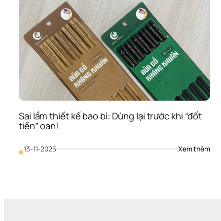
Sai lầm thiết kế bao bì: Dừng lại trước khi “đốt 
tiền” oan!
: 
13-11-2025
Xem thêm
■
Sai 
lầm 
thiế
kế 
bao
bì: 
Dừn