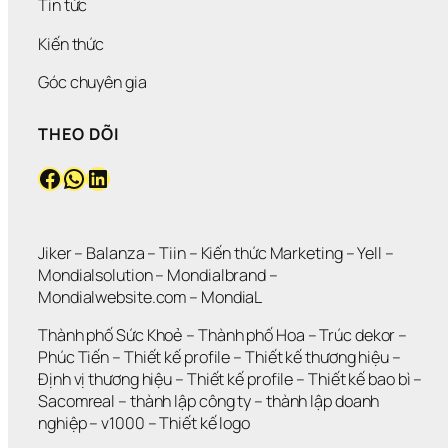
Tin tức
Kiến thức
Góc chuyên gia
THEO DÕI
Facebook
WhatsApp
LinkedIn
Jiker 
– 
Balanza
 – 
Tiin
 – 
Kiến thức Marketing
 – 
Yell
 – 
Mondialsolution
 – 
Mondialbrand
 – 
Mondialwebsite.com
 – 
MondiaL
Thành phố Sức Khoẻ
 – 
Thành phố Hoa 
– 
Trúc dekor
 – 
Phúc Tiến 
– 
Thiết kế profile
 – 
Thiết kế thương hiệu
 – 
Định vị thương hiệu 
– 
Thiết kế profile
 – 
Thiết kế bao bì
 – 
Sacomreal
 – 
thành lập công ty
 – 
thành lập doanh 
nghiệp
 – 
v1000
 – 
Thiết kế logo