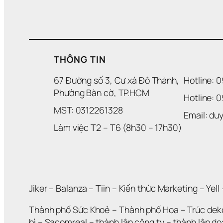
THÔNG TIN
67 Đường số 3, Cư xá Đô Thành, 
Hotline: 
Phường Bàn cờ, TP.HCM
Hotline: 
MST: 0312261328
Email: d
Làm việc T2 – T6 (8h30 – 17h30)
Jiker 
– 
Balanza
 – 
Tiin
 – 
Kiến thức Marketing
 – 
Yell
 
Thành phố Sức Khoẻ
 – 
Thành phố Hoa 
– 
Trúc dek
bì
 – 
Sacomreal
 – 
thành lập công ty
 – 
thành lập d