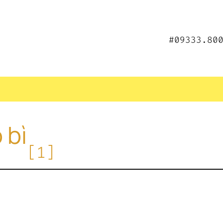
#09333.80
 bì
[1]