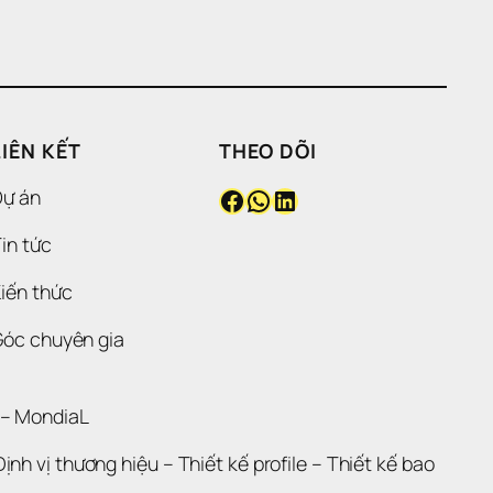
LIÊN KẾT
THEO DÕI
Facebook
WhatsApp
LinkedIn
Dự án
in tức
iến thức
Góc chuyên gia
 – 
MondiaL
Định vị thương hiệu 
– 
Thiết kế profile
 – 
Thiết kế bao 