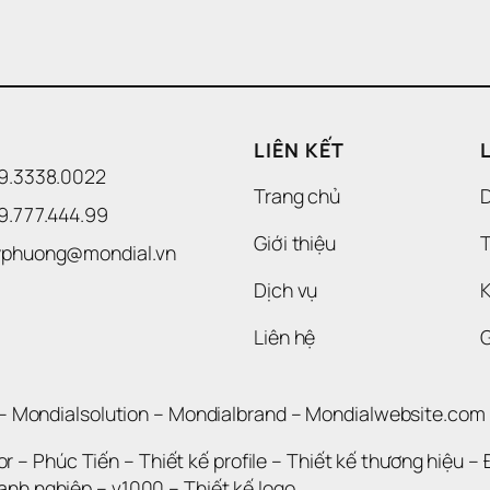
LIÊN KẾT
09.3338.0022 
Trang chủ
09.777.444.99
Giới thiệu
T
uyphuong@mondial.vn
Dịch vụ
K
Liên hệ
– 
Mondialsolution
 – 
Mondialbrand
 – 
Mondialwebsite.com
or
 – 
Phúc Tiến 
– 
Thiết kế profile
 – 
Thiết kế thương hiệu
 – 
oanh nghiệp
 – 
v1000
 – 
Thiết kế logo