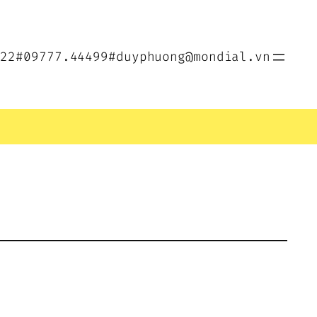
022
#09777.44499
#duyphuong@mondial.vn