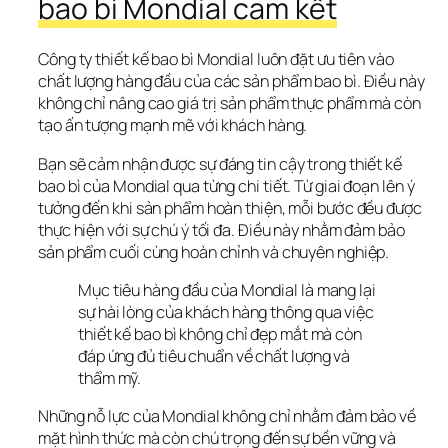
bao bì Mondial cam kết
Công ty thiết kế bao bì Mondial luôn đặt ưu tiên vào 
chất lượng hàng đầu
 của các sản phẩm bao bì. Điều này 
không chỉ nâng cao giá trị sản phẩm thực phẩm mà còn 
tạo ấn tượng mạnh mẽ với khách hàng.
Bạn sẽ cảm nhận được sự 
đáng tin cậy trong thiết kế 
bao bì
 của Mondial qua từng chi tiết. Từ giai đoạn lên ý 
tưởng đến khi sản phẩm hoàn thiện, mỗi bước đều được 
thực hiện với sự chú ý tối đa. Điều này nhằm đảm bảo 
sản phẩm cuối cùng hoàn chỉnh và chuyên nghiệp.
Mục tiêu hàng đầu của Mondial là mang lại 
sự hài lòng của khách hàng
 thông qua việc 
thiết kế bao bì không chỉ đẹp mắt mà còn 
đáp ứng đủ tiêu chuẩn về chất lượng và 
thẩm mỹ.
Những nỗ lực của Mondial không chỉ nhằm đảm bảo về 
mặt hình thức mà còn chú trọng đến sự bền vững và 