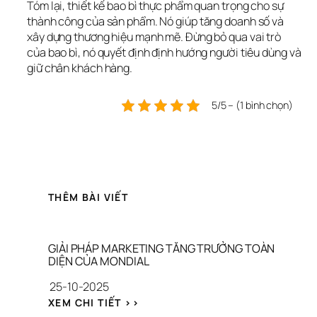
Tóm lại, thiết kế bao bì thực phẩm quan trọng cho sự 
thành công của sản phẩm. Nó giúp tăng doanh số và 
xây dựng thương hiệu mạnh mẽ. Đừng bỏ qua vai trò 
của bao bì, nó quyết định định hướng người tiêu dùng và 
giữ chân khách hàng.
5/5 – (1 bình chọn)
THÊM BÀI VIẾT
GIẢI PHÁP MARKETING TĂNG TRƯỞNG TOÀN 
DIỆN CỦA MONDIAL
25-10-2025
: 
XEM CHI TIẾT >>
G