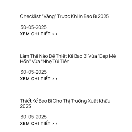
I
Ả
I 
Checklist “Vàng” Trước Khi In Bao Bì 2025
P
30-05-2025
H
Á
: 
XEM CHI TIẾT >>
P 
C
M
H
A
E
R
C
Làm Thế Nào Để Thiết Kế Bao Bì Vừa “Đẹp Mê 
K
K
Hồn” Vừa “Nhẹ Túi Tiền
E
L
30-05-2025
T
I
I
S
: 
XEM CHI TIẾT >>
N
T 
L
G 
“
À
T
V
M 
Ă
À
T
Thiết Kế Bao Bì Cho Thị Trường Xuất Khẩu 
N
N
H
2025
G 
G
Ế 
T
30-05-2025
” 
N
R
T
À
: 
XEM CHI TIẾT >>
Ư
R
O 
T