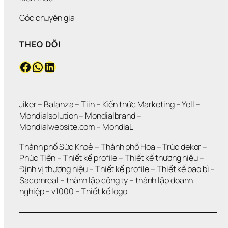
H
Ạ
Góc chuyên gia
M 
Đ
THEO DÕI
Ỉ
N
Facebook
WhatsApp
LinkedIn
H
” 
G
I
Á 
Jiker 
– 
Balanza
 – 
Tiin
 – 
Kiến thức Marketing
 – 
Yell
 – 
T
Mondialsolution
 – 
Mondialbrand
 – 
R
Mondialwebsite.com
 – 
MondiaL
Ị 
T
Thành phố Sức Khoẻ
 – 
Thành phố Hoa 
– 
Trúc dekor
 – 
H
Phúc Tiến 
– 
Thiết kế profile
 – 
Thiết kế thương hiệu
 – 
Ư
Định vị thương hiệu 
– 
Thiết kế profile
 – 
Thiết kế bao bì
 – 
Ơ
Sacomreal
 – 
thành lập công ty
 – 
thành lập doanh 
N
G 
nghiệp
 – 
v1000
 – 
Thiết kế logo
H
I
Ệ