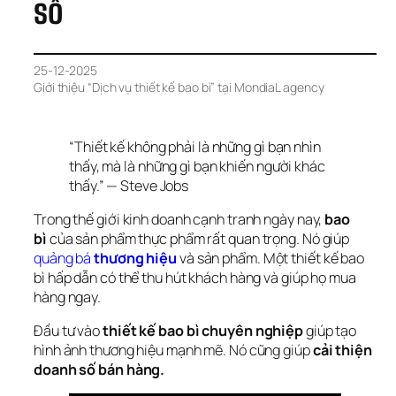
số
25-12-2025
Giới thiệu “Dịch vụ thiết kế bao bì” tại MondiaL agency
“Thiết kế không phải là những gì bạn nhìn 
thấy, mà là những gì bạn khiến người khác 
thấy.” — Steve Jobs
Trong thế giới kinh doanh cạnh tranh ngày nay, 
bao 
bì
 của sản phẩm thực phẩm rất quan trọng. Nó giúp 
quảng bá 
thương hiệu
 và sản phẩm. Một thiết kế bao 
bì hấp dẫn có thể thu hút khách hàng và giúp họ mua 
hàng ngay.
Đầu tư vào 
thiết kế bao bì chuyên nghiệp
 giúp tạo 
hình ảnh thương hiệu mạnh mẽ. Nó cũng giúp 
cải thiện 
doanh số bán hàng.