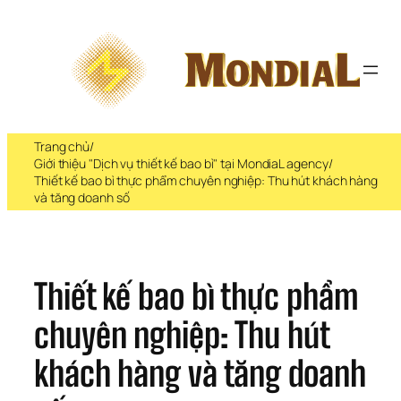
Chuyển 
đến 
phần 
nội 
dung
Trang chủ
/
Giới thiệu "Dịch vụ thiết kế bao bì" tại MondiaL agency
/
Thiết kế bao bì thực phẩm chuyên nghiệp: Thu hút khách hàng
và tăng doanh số
Thiết kế bao bì thực phẩm 
chuyên nghiệp: Thu hút 
khách hàng và tăng doanh 