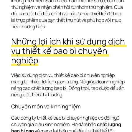
không thể thiếu. Sau khi có mẫu thiết kế sơ bộ, bạn cần 
thử nghiệm và nhận phản hồi từ nhóm thử nghiệm. Qua 
đó, bạn có thể điều chỉnh và tối ưu hóa thiết kế để bao 
bì thực phẩm của bạn thật thu hút và phù hợp với mục 
tiêu thương hiệu.
Những lợi ích khi sử dụng dịch 
vụ thiết kế bao bì chuyên 
nghiệp
Việc sử dụng dịch vụ thiết kế bao bì chuyên nghiệp 
mang lại nhiều lợi ích quan trọng. Nó giúp doanh nghiệp 
nâng cao chất lượng bao bì. Đồng thời, tạo được dấu ấn 
riêng biệt trên thị trường.
Chuyên môn và kinh nghiệm
Các công ty thiết kế bao bì chuyên nghiệp có đội ngũ 
chuyên gia giàu kinh nghiệm. Họ đảm bảo 
chất lượng 
bao bì cao
 và mang lại hiệu quả đầu tư thiết kế tốt 