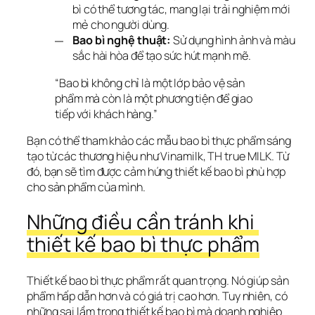
bì có thể tương tác, mang lại trải nghiệm mới
mẻ cho người dùng.
Bao bì nghệ thuật:
Sử dụng hình ảnh và màu
sắc hài hòa để tạo sức hút mạnh mẽ.
“Bao bì không chỉ là một lớp bảo vệ sản 
phẩm mà còn là một phương tiện để giao 
tiếp với khách hàng.”
Bạn có thể tham khảo các 
mẫu bao bì thực phẩm sáng 
tạo
 từ các thương hiệu như Vinamilk, TH true MILK. Từ 
đó, bạn sẽ tìm được 
cảm hứng thiết kế bao bì
 phù hợp 
cho sản phẩm của mình.
Những điều cần tránh khi 
thiết kế bao bì thực phẩm
Thiết kế bao bì thực phẩm rất quan trọng. Nó giúp sản 
phẩm hấp dẫn hơn và có giá trị cao hơn. Tuy nhiên, có 
những 
sai lầm trong thiết kế bao bì
 mà doanh nghiệp 