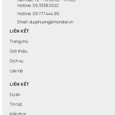
Ế 
Hotline: 09.3338.0022 
Đ
Á
Hotline: 09.777.444.99
N
H 
Email: duyphuong@mondial.vn
T
H
LIÊN KẾT
Ứ
C 
Trang chủ
M
Ọ
Giới thiệu
I 
G
Dịch vụ
I
Á
Liên hệ
C 
Q
LIÊN KẾT
U
A
N 
Dự án
V
À 
Tin tức
“
C
Kiến thức