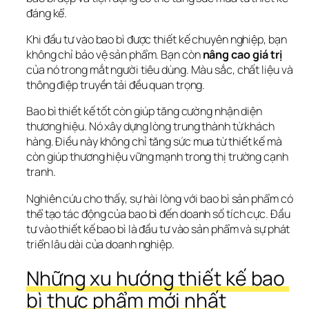
đáng kể.
Khi đầu tư vào bao bì được thiết kế chuyên nghiệp, bạn 
không chỉ bảo vệ sản phẩm. Bạn còn 
nâng cao giá trị
của nó trong mắt người tiêu dùng. Màu sắc, chất liệu và 
thông điệp truyền tải đều quan trọng.
Bao bì thiết kế tốt còn giúp tăng cường nhận diện 
thương hiệu. Nó xây dựng lòng trung thành từ khách 
hàng. Điều này không chỉ 
tăng sức mua từ thiết kế
 mà 
còn giúp thương hiệu vững mạnh trong thị trường cạnh 
tranh.
Nghiên cứu cho thấy, sự hài lòng với bao bì sản phẩm có 
thể tạo 
tác động của bao bì đến doanh số
 tích cực. Đầu 
tư vào thiết kế bao bì là đầu tư vào sản phẩm và sự phát 
triển lâu dài của doanh nghiệp.
Những xu hướng thiết kế bao 
bì thực phẩm mới nhất