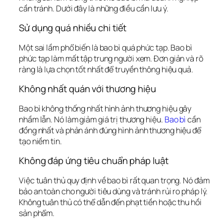
cần tránh. Dưới đây là những điều cần lưu ý.
Sử dụng quá nhiều chi tiết
Một sai lầm phổ biến là bao bì quá phức tạp. Bao bì 
phức tạp làm mất tập trung người xem. Đơn giản và rõ 
ràng là lựa chọn tốt nhất để truyền thông hiệu quả.
Không nhất quán với thương hiệu
Bao bì không 
thống nhất hình ảnh thương hiệu
 gây 
nhầm lẫn. Nó làm giảm giá trị thương hiệu. 
Bao bì
 cần 
đồng nhất và phản ánh đúng hình ảnh thương hiệu để 
tạo niềm tin.
Không đáp ứng tiêu chuẩn pháp luật
Việc 
tuân thủ quy định về bao bì
 rất quan trọng. Nó đảm 
bảo an toàn cho người tiêu dùng và tránh rủi ro pháp lý. 
Không tuân thủ có thể dẫn đến phạt tiền hoặc thu hồi 
sản phẩm.