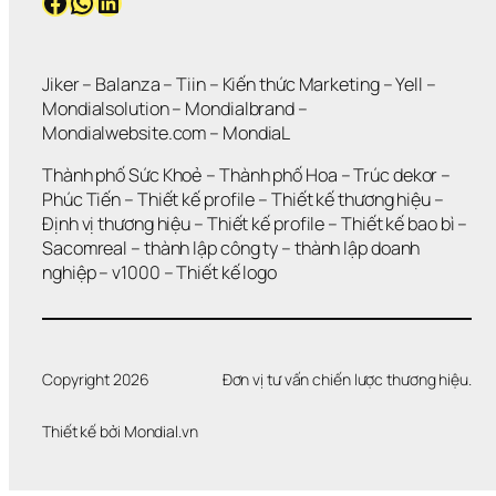
Facebook
WhatsApp
LinkedIn
Jiker 
– 
Balanza
 – 
Tiin
 – 
Kiến thức Marketing
 – 
Yell
 – 
Mondialsolution
 – 
Mondialbrand
 – 
Mondialwebsite.com
 – 
MondiaL
Thành phố Sức Khoẻ
 – 
Thành phố Hoa 
– 
Trúc dekor
 – 
Phúc Tiến 
– 
Thiết kế profile
 – 
Thiết kế thương hiệu
 – 
Định vị thương hiệu 
– 
Thiết kế profile
 – 
Thiết kế bao bì
 – 
Sacomreal
 – 
thành lập công ty
 – 
thành lập doanh 
nghiệp
 – 
v1000
 – 
Thiết kế logo
Copyright 2026
Đơn vị tư vấn chiến lược thương hiệu.
Thiết kế bởi 
Mondial.vn