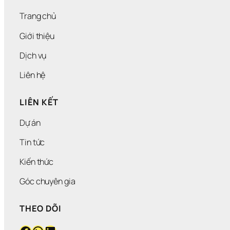
Ả
N
Trang chủ
G 
B
Giới thiệu
Á
M 
Dịch vụ
C
H
Liên hệ
A
I 
2
LIÊN KẾT
5
0
Dự án
M
L
Tin tức
Kiến thức
Góc chuyên gia
THEO DÕI