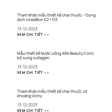
T
H
H
I
A
Ế
M 
T 
Tham khảo mẫu thiết kế chai thuốc – Dung 
K
dịch LineaBon K2 + D3
K
H
Ế 
13-12-2023
Ả
B
O 
: 
A
XEM CHI TIẾT >>
M
T
O 
Ẫ
H
B
U 
A
Ì 
T
M 
M
Mẫu thiết kế Nước uống Alfe Beauty Conc 
H
K
Ỹ 
bổ sung collagen.
I
H
P
13-12-2023
Ế
Ả
H
T 
O 
Ẩ
: 
XEM CHI TIẾT >>
K
M
M
M
Ế 
Ẫ
Ẫ
C
U 
U 
H
T
T
Tham khảo mẫu thiết kế chai thuốc xịt 
A
H
H
khoáng Vichy
I 
I
I
13-12-2023
N
Ế
Ế
Ư
T 
T 
: 
XEM CHI TIẾT >>