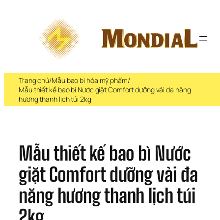
Chuyển 
đến 
phần 
nội 
dung
Trang chủ
/
Mẫu bao bì hóa mỹ phẩm
/
Mẫu thiết kế bao bì Nước giặt Comfort dưỡng vải đa năng
hương thanh lịch túi 2kg
Mẫu thiết kế bao bì Nước 
giặt Comfort dưỡng vải đa 
năng hương thanh lịch túi 
2kg