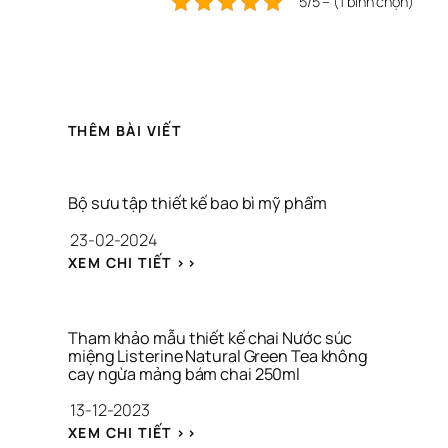
5/5 – (1 bình chọn)
THÊM BÀI VIẾT
Bộ sưu tập thiết kế bao bì mỹ phẩm
23-02-2024
: 
XEM CHI TIẾT >>
B
Ộ 
S
Ư
Tham khảo mẫu thiết kế chai Nước súc 
U 
miệng Listerine Natural Green Tea không 
cay ngừa mảng bám chai 250ml
T
Ậ
13-12-2023
P 
: 
T
XEM CHI TIẾT >>