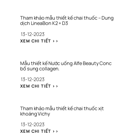
T
H
H
I
A
Ế
M 
T 
Tham khảo mẫu thiết kế chai thuốc – Dung 
K
dịch LineaBon K2 + D3
K
H
Ế 
13-12-2023
Ả
B
O 
: 
A
XEM CHI TIẾT >>
M
T
O 
Ẫ
H
B
U 
A
Ì 
T
M 
M
Mẫu thiết kế Nước uống Alfe Beauty Conc 
H
K
Ỹ 
bổ sung collagen.
I
H
P
13-12-2023
Ế
Ả
H
T 
O 
Ẩ
: 
XEM CHI TIẾT >>
K
M
M
M
Ế 
Ẫ
Ẫ
C
U 
U 
H
T
T
Tham khảo mẫu thiết kế chai thuốc xịt 
A
H
H
khoáng Vichy
I 
I
I
13-12-2023
N
Ế
Ế
Ư
T 
T 
: 
XEM CHI TIẾT >>