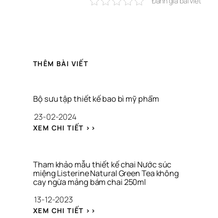
Đánh giá bài viết
THÊM BÀI VIẾT
Bộ sưu tập thiết kế bao bì mỹ phẩm
23-02-2024
: 
XEM CHI TIẾT >>
B
Ộ 
S
Ư
Tham khảo mẫu thiết kế chai Nước súc 
U 
miệng Listerine Natural Green Tea không 
cay ngừa mảng bám chai 250ml
T
Ậ
13-12-2023
P 
: 
T
XEM CHI TIẾT >>