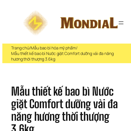
Chuyển 
đến 
phần 
nội 
dung
Trang chủ
/
Mẫu bao bì hóa mỹ phẩm
/
Mẫu thiết kế bao bì Nước giặt Comfort dưỡng vải đa năng
hương thời thượng 3.6kg
Mẫu thiết kế bao bì Nước 
giặt Comfort dưỡng vải đa 
năng hương thời thượng 
3.6kg