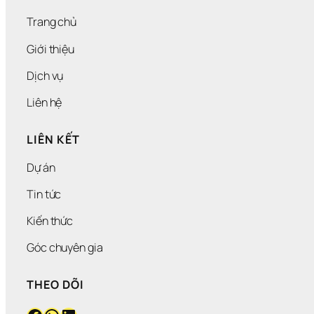
Ả
N
Trang chủ
G 
B
Giới thiệu
Á
M 
Dịch vụ
C
H
Liên hệ
A
I 
2
LIÊN KẾT
5
0
Dự án
M
L
Tin tức
Kiến thức
Góc chuyên gia
THEO DÕI