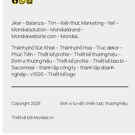
Facebook
WhatsApp
LinkedIn
Jiker 
– 
Balanza
 – 
Tiin
 – 
Kiến thức Marketing
 – 
Yell
 – 
Mondialsolution
 – 
Mondialbrand
 – 
Mondialwebsite.com
 – 
MondiaL
Thành phố Sức Khoẻ
 – 
Thành phố Hoa 
– 
Trúc dekor
 – 
Phúc Tiến 
– 
Thiết kế profile
 – 
Thiết kế thương hiệu
 – 
Định vị thương hiệu 
– 
Thiết kế profile
 – 
Thiết kế bao bì
 – 
Sacomreal
 – 
thành lập công ty
 – 
thành lập doanh 
nghiệp
 – 
v1000
 – 
Thiết kế logo
Copyright 2026
Đơn vị tư vấn chiến lược thương hiệu.
Thiết kế bởi 
Mondial.vn