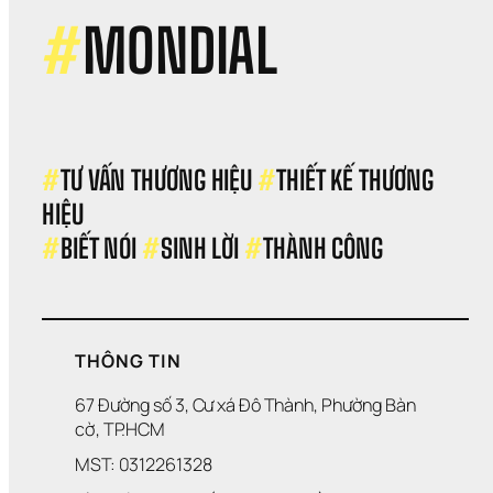
thứ
doa
#
MONDIAL
số 
NG
#
TƯ VẤN THƯƠNG HIỆU 
#
THIẾT KẾ THƯƠNG 
HIỆU 
#
BIẾT NÓI 
#
SINH LỜI 
#
THÀNH CÔNG
THÔNG TIN
67 Đường số 3, Cư xá Đô Thành, Phường Bàn 
cờ, TP.HCM
MST: 0312261328