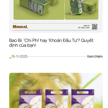
Bao Bì: ‘Chi Phí’ hay ‘Khoản Đầu Tư’? Quyết 
định của bạn!
: 
15-11-2025
Xem thêm
■
Bao
Bì: 
‘Chi
Phí’ 
hay
‘Kh
Đầu
Tư’?
Quy
định
của