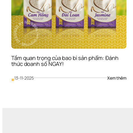
bạn
Tầm quan trọng của bao bì sản phẩm: Đánh 
thức doanh số NGAY!
: 
13-11-2025
Xem thêm
■
Tầm
qua
trọn
của
bao
bì 
sản 
phẩ
Đán