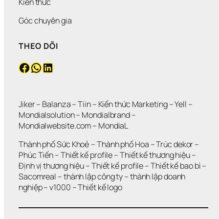
Kiến thức
Góc chuyên gia
THEO DÕI
Facebook
WhatsApp
LinkedIn
Jiker 
– 
Balanza
 – 
Tiin
 – 
Kiến thức Marketing
 – 
Yell
 – 
Mondialsolution
 – 
Mondialbrand
 – 
Mondialwebsite.com
 – 
MondiaL
Thành phố Sức Khoẻ
 – 
Thành phố Hoa 
– 
Trúc dekor
 – 
Phúc Tiến 
– 
Thiết kế profile
 – 
Thiết kế thương hiệu
 – 
Định vị thương hiệu 
– 
Thiết kế profile
 – 
Thiết kế bao bì
 – 
Sacomreal
 – 
thành lập công ty
 – 
thành lập doanh 
nghiệp
 – 
v1000
 – 
Thiết kế logo