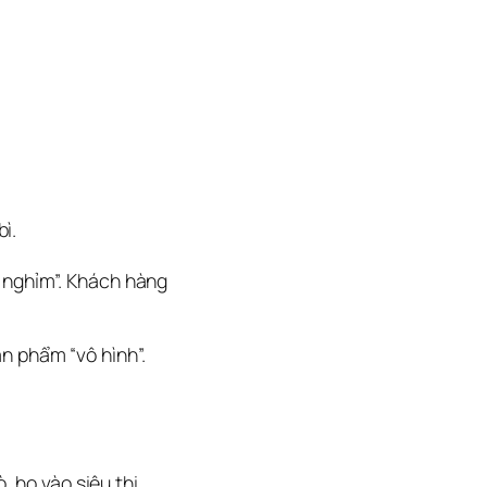
ì.
 nghỉm”.
 Khách hàng 
n phẩm “vô hình”. 
 họ vào siêu thị.