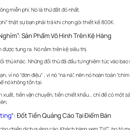
hông miễn phí. Nó là thứ đắt đỏ nhất.
phí” thật sự bạn phải trả khi chọn gói thiết kế 800K.
 Nghỉm”: Sản Phẩm Vô Hình Trên Kệ Hàng
được tung ra. Nó nằm trên kệ siêu thị.
i thủ khác. Những đối thủ đã đầu tư nghiêm túc vào bao b
n, vì nó “đơn điệu” 
, vì nó “na ná”, nên nó hoàn toàn “chìm
ể nó không tồn tại.  
n xuất, tiền vận chuyển, tiền chiết khấu… chỉ để có một sả
iên.
ting
“: Đốt Tiền Quảng Cáo Tại Điểm Bán
 cho chiến dịch quảng cáo. Khách hàng xem TVC, họ tò mò,