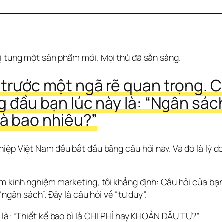
 tung một sản phẩm mới. Mọi thứ đã sẵn sàng.
trước một ngã rẽ quan trọng. Câ
g đầu bạn lúc này là: “Ngân sách
là bao nhiêu?”
iệp Việt Nam đều bắt đầu bằng câu hỏi này. Và đó là lý do
m kinh nghiệm marketing, tôi khẳng định: Câu hỏi của bạn
“ngân sách”. Đây là câu hỏi về “tư duy”.
 là: “Thiết kế bao bì là CHI PHÍ hay KHOẢN ĐẦU TƯ?”