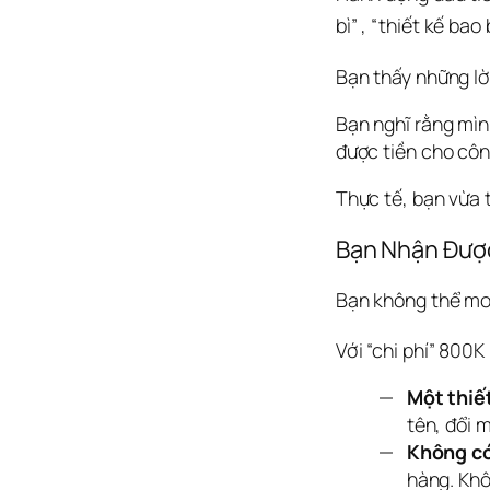
bì” 
, “thiết kế bao 
Bạn thấy những lờ
Bạn nghĩ rằng mìn
được tiền cho côn
Thực tế, bạn vừa 
Bạn Nhận Được 
Bạn không thể mon
Với “chi phí” 800K 
Một thiế
tên, đổi 
Không có
hàng. Khô