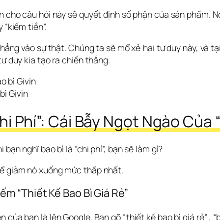
ạn cho câu hỏi này sẽ quyết định số phận của sản phẩm. Nó
 “kiếm tiền”.
 thẳng vào sự thật. Chúng ta sẽ mổ xẻ hai tư duy này, và tạ
tư duy kia tạo ra chiến thắng.
bì Givin
hi Phí”: Cái Bẫy Ngọt Ngào Của 
 bạn nghĩ bao bì là “chi phí”, bạn sẽ làm gì?
để giảm nó xuống mức thấp nhất.
ếm “Thiết Kế Bao Bì Giá Rẻ”
 của bạn là lên Google. Bạn gõ “thiết kế bao bì giá rẻ” 
, “