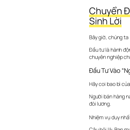
Chuyển Đổ
Sinh Lời
Bây giờ, chúng ta 
Đầu tư là hành độn
chuyên nghiệp chí
Đầu Tư Vào “N
Hãy coi bao bì củ
Người bán hàng nà
đòi lương.
Nhiệm vụ duy nhất
Câu hỏi là: Bạn m