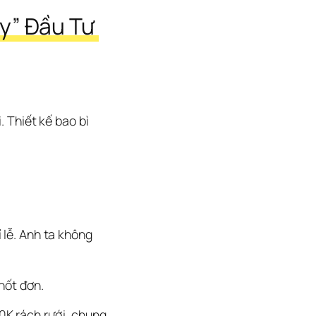
y” Đầu Tư 
 Thiết kế bao bì 
lễ. Anh ta không 
hốt đơn.
K rách rưới, chung 