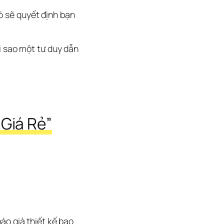
 sẽ quyết định bạn 
i sao một tư duy dẫn 
“Giá Rẻ”
báo giá thiết kế bao 