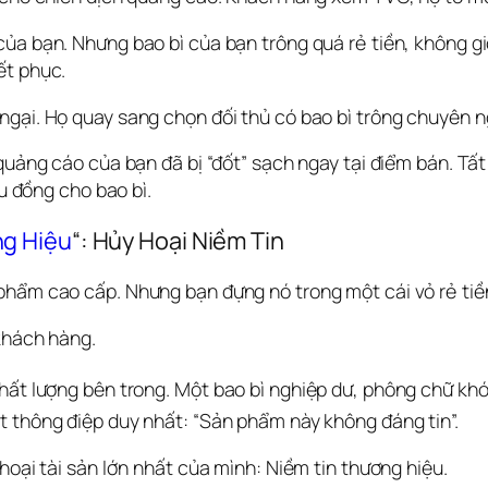
ủa bạn. Nhưng bao bì của bạn trông quá rẻ tiền, không gi
ết phục.
gại. Họ quay sang chọn đối thủ có bao bì trông chuyên n
quảng cáo của bạn đã bị “đốt” sạch ngay tại điểm bán. Tất 
ệu đồng cho bao bì.
g Hiệu
“: Hủy Hoại Niềm Tin
hẩm cao cấp. Nhưng bạn đựng nó trong một cái vỏ rẻ tiề
khách hàng.
hất lượng bên trong.
 Một bao bì nghiệp dư, phông chữ khó
t thông điệp duy nhất: “Sản phẩm này không đáng tin”.  
hoại tài sản lớn nhất của mình: Niềm tin thương hiệu.