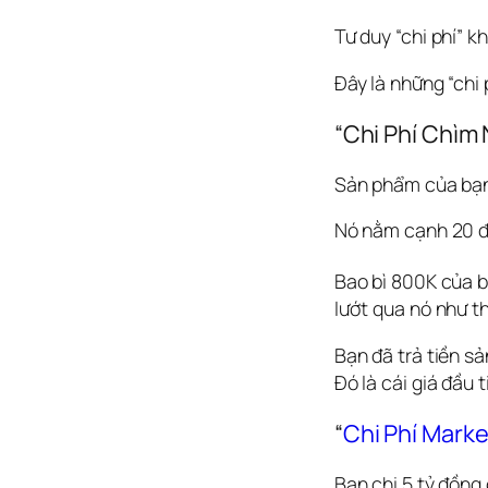
Tư duy “chi phí” k
Đây là những “chi 
“Chi Phí Chìm
Sản phẩm của bạn 
Nó nằm cạnh 20 đố
Bao bì 800K của bạ
lướt qua nó như th
Bạn đã trả tiền sả
Đó là cái giá đầu t
“
Chi Phí Marke
Bạn chi 5 tỷ đồng