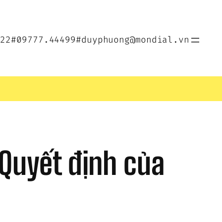
022
#09777.44499
#duyphuong@mondial.vn
 Quyết định của 