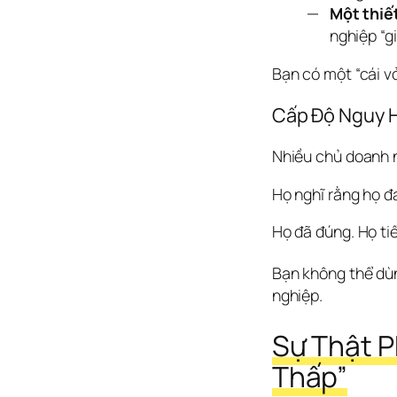
Một thiết
nghiệp “gi
Bạn có một “cái vỏ
Cấp Độ Nguy H
Nhiều chủ doanh n
Họ nghĩ rằng họ đ
Họ đã đúng. Họ ti
Bạn không thể dù
nghiệp.  
Sự Thật P
Thấp”