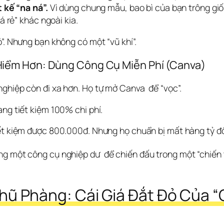
 kế “na ná”.
Vì dùng chung mẫu, bao bì của bạn trông gi
á rẻ” khác ngoài kia.
”. Nhưng bạn không có một “vũ khí”.
iểm Hơn: Dùng Công Cụ Miễn Phí (Canva)
ghiệp còn đi xa hơn. Họ tự mở Canva  để “vọc”. 
ang tiết kiệm 100% chi phí.
ết kiệm được 800.000đ. Nhưng họ chuẩn bị mất hàng tỷ đ
ng một công cụ nghiệp dư 
 để chiến đấu trong một “chiến
hũ Phàng: Cái Giá Đắt Đỏ Của “C