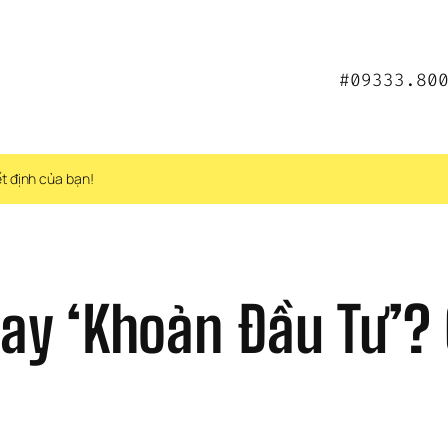
#09333.80
ết định của bạn!
 hay ‘Khoản Đầu Tư’?