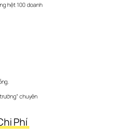
ống hệt 100 doanh
ồng.
 trường” chuyên 
hi Phí 