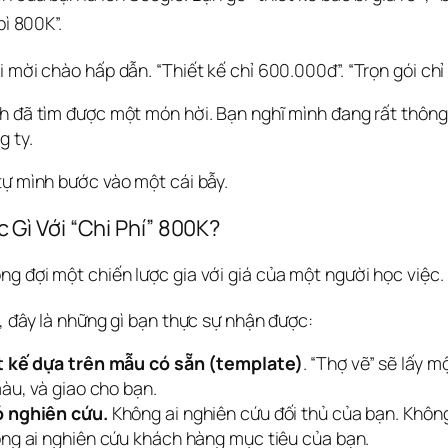
bì 800K”.
i mời chào hấp dẫn. “Thiết kế chỉ 600.000đ”.
 “Trọn gói chỉ
h đã tìm được một món hời. Bạn nghĩ mình đang rất thông m
g ty.
tự mình bước vào một cái bẫy.
Gì Với “Chi Phí” 800K?
g đợi một chiến lược gia với giá của một người học việc.
, đây là những gì bạn thực sự nhận được:  
t kế dựa trên mẫu có sẵn (template)
. “Thợ vẽ” sẽ lấy 
màu, và giao cho bạn.
 nghiên cứu.
Không ai nghiên cứu đối thủ của bạn. Không
ng ai nghiên cứu khách hàng mục tiêu của bạn.