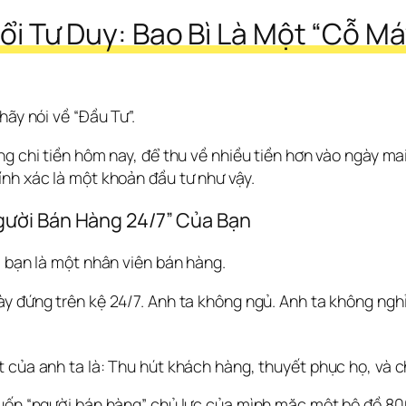
i Tư Duy: Bao Bì Là Một “Cỗ Má
hãy nói về “Đầu Tư”.
g chi tiền hôm nay, để thu về nhiều tiền hơn vào ngày mai.
nh xác là một khoản đầu tư như vậy.
gười Bán Hàng 24/7” Của Bạn
a bạn là một nhân viên bán hàng.
y đứng trên kệ 24/7. Anh ta không ngủ. Anh ta không nghỉ 
 của anh ta là: Thu hút khách hàng, thuyết phục họ, và c
uốn “người bán hàng” chủ lực của mình mặc một bộ đồ 800