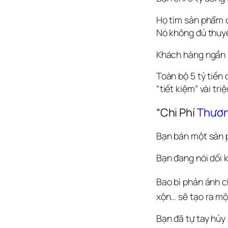
Họ tìm sản phẩm c
Nó không đủ thuy
Khách hàng ngần n
Toàn bộ 5 tỷ tiền 
“tiết kiệm” vài tri
“Chi Phí 
Thươn
Bạn bán một sản p
Bạn đang nói dối 
Bao bì phản ánh c
xộn…
 sẽ tạo ra mộ
Bạn đã tự tay hủy 