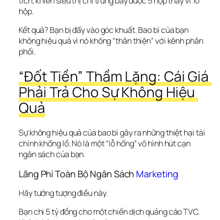
tích, khiến siêu thị chỉ trưng bày được 5 hộp thay vì 10 
hộp.
Kết quả? Bạn bị đẩy vào góc khuất. Bao bì của bạn 
không hiệu quả vì nó không “thân thiện” với kênh phân 
phối.
“Đốt Tiền” Thầm Lặng: Cái Giá 
Phải Trả Cho Sự Không Hiệu 
Quả
Sự không hiệu quả của bao bì gây ra những thiệt hại tài 
chính khổng lồ. Nó là một “lỗ hổng” vô hình hút cạn 
ngân sách của bạn.
Lãng Phí Toàn Bộ Ngân Sách 
Marketing
Hãy tưởng tượng điều này.
Bạn chi 5 tỷ đồng cho một chiến dịch quảng cáo TVC. 