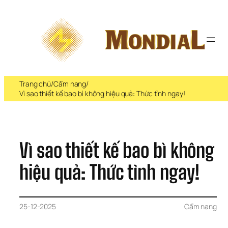
Chuyển 
đến 
phần 
nội 
dung
Trang chủ
/
Cẩm nang
/
Vì sao thiết kế bao bì không hiệu quả: Thức tỉnh ngay!
Vì sao thiết kế bao bì không 
hiệu quả: Thức tỉnh ngay!
25-12-2025
Cẩm nang