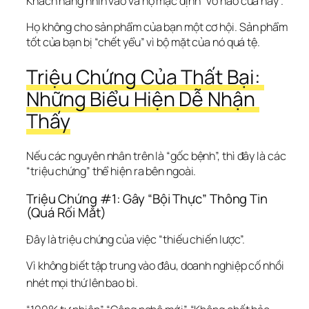
Khách hàng nhìn vào và họ mặc định “vỏ nào của nấy”.
Họ không cho sản phẩm của bạn một cơ hội. Sản phẩm 
tốt của bạn bị “chết yểu” vì bộ mặt của nó quá tệ.
Triệu Chứng Của Thất Bại: 
Những Biểu Hiện Dễ Nhận 
Thấy
Nếu các nguyên nhân trên là “gốc bệnh”, thì đây là các 
“triệu chứng” thể hiện ra bên ngoài.
Triệu Chứng #1: Gây “Bội Thực” Thông Tin 
(Quá Rối Mắt)
Đây là triệu chứng của việc “thiếu chiến lược”.
Vì không biết tập trung vào đâu, doanh nghiệp cố nhồi 
nhét mọi thứ lên bao bì.