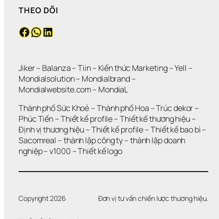
THEO DÕI
Facebook
WhatsApp
LinkedIn
Jiker 
– 
Balanza
 – 
Tiin
 – 
Kiến thức Marketing
 – 
Yell
 – 
Mondialsolution
 – 
Mondialbrand
 – 
Mondialwebsite.com
 – 
MondiaL
Thành phố Sức Khoẻ
 – 
Thành phố Hoa 
– 
Trúc dekor
 – 
Phúc Tiến 
– 
Thiết kế profile
 – 
Thiết kế thương hiệu
 – 
Định vị thương hiệu 
– 
Thiết kế profile
 – 
Thiết kế bao bì
 – 
Sacomreal
 – 
thành lập công ty
 – 
thành lập doanh 
nghiệp
 – 
v1000
 – 
Thiết kế logo
Copyright 2026
Đơn vị tư vấn chiến lược thương hiệu.