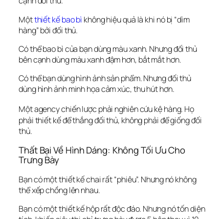
cạnh đối thủ.
Một 
thiết kế bao bì 
không hiệu quả là khi nó bị “dìm 
hàng” bởi đối thủ.
Có thể bao bì của bạn dùng màu xanh. Nhưng đối thủ 
bên cạnh dùng màu xanh đậm hơn, bắt mắt hơn.
Có thể bạn dùng hình ảnh sản phẩm. Nhưng đối thủ 
dùng hình ảnh minh họa cảm xúc, thu hút hơn.
Một agency chiến lược phải nghiên cứu kệ hàng.
 Họ 
phải thiết kế để 
thắng
 đối thủ, không phải để 
giống
 đối 
thủ.  
Thất Bại Về Hình Dáng: Không Tối Ưu Cho 
Trưng Bày
Bạn có một thiết kế chai rất “phiêu”. Nhưng nó không 
thể xếp chồng lên nhau.
Bạn có một thiết kế hộp rất độc đáo. Nhưng nó tốn diện 