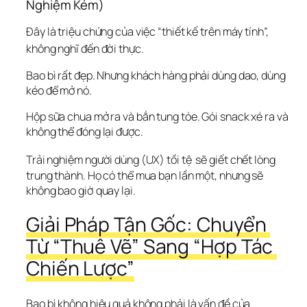
Nghiệm Kém)
Đây là triệu chứng của việc “thiết kế trên máy tính”, 
không nghĩ đến đời thực.
Bao bì rất đẹp. Nhưng khách hàng phải dùng dao, dùng 
kéo để mở nó.
Hộp sữa chua mở ra và bắn tung tóe. Gói snack xé ra và 
không thể đóng lại được.
Trải nghiệm người dùng (UX) tồi tệ 
 sẽ giết chết lòng 
trung thành. Họ có thể mua bạn lần một, nhưng sẽ 
không bao giờ quay lại.  
Giải Pháp Tận Gốc: Chuyển 
Từ “Thuê Vẽ” Sang “Hợp Tác 
Chiến Lược”
Bao bì không hiệu quả không phải là vấn đề của 