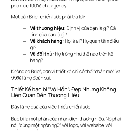
phó mặc 100% cho agency.
Một bản Brief chiến lược phải trả lời:
Về thương hiệu:
Định vị của bạn là gì? Cá
tính của bạn là gì?
Về khách hàng:
Họ là ai? Họ quan tâm điều
gì?
Về đối thủ:
Họ trông như thế nào trên kệ
hàng?
Không có Brief, đơn vị thiết kế chỉ có thể “đoán mò”. Và 
99% là họ đoán sai.
Thiết Kế bao bì “Vô Hồn”: Đẹp Nhưng Không 
Liên Quan Đến Thương Hiệu
Đây là hệ quả của việc thiếu chiến lược.
Bao bì là một phần của nhận diện thương hiệu.
 Nó phải 
nói “cùng một ngôn ngữ” với logo, với website, với 