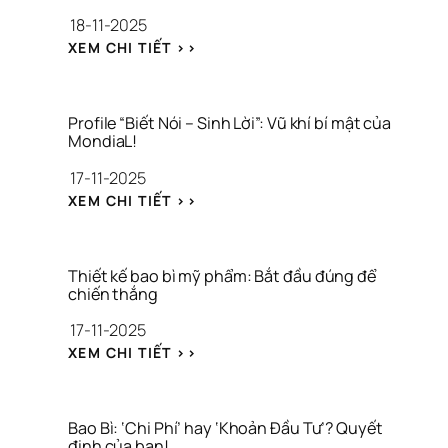
N
18-11-2025
G 
P
: 
XEM CHI TIẾT >>
R
T
O
H
F
I
I
Ế
Profile “Biết Nói – Sinh Lời”: Vũ khí bí mật của 
L
T 
MondiaL!
E 
K
17-11-2025
L
Ế 
O
B
: 
XEM CHI TIẾT >>
G
A
P
I
O 
R
S
B
O
T
Ì 
F
Thiết kế bao bì mỹ phẩm: Bắt đầu đúng để 
I
C
I
chiến thắng
C
A
L
17-11-2025
S
F
E 
: 
E
“
: 
XEM CHI TIẾT >>
G
: 
B
T
I
C
I
H
Ả
H
Ế
I
I 
U
T 
Ế
Bao Bì: ‘Chi Phí’ hay ‘Khoản Đầu Tư’? Quyết 
M
Ẩ
N
T 
định của bạn!