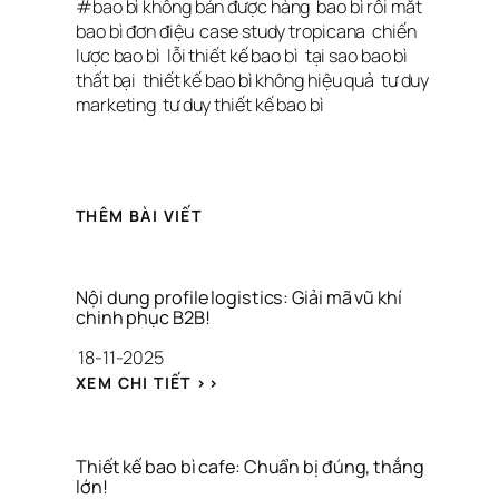
#
bao bì không bán được hàng
bao bì rối mắt
bao bì đơn điệu
case study tropicana
chiến 
lược bao bì
lỗi thiết kế bao bì
tại sao bao bì 
thất bại
thiết kế bao bì không hiệu quả
tư duy 
marketing
tư duy thiết kế bao bì
THÊM BÀI VIẾT
Nội dung profile logistics: Giải mã vũ khí 
chinh phục B2B!
18-11-2025
: 
XEM CHI TIẾT >>
N
Ộ
I 
D
Thiết kế bao bì cafe: Chuẩn bị đúng, thắng 
U
lớn!