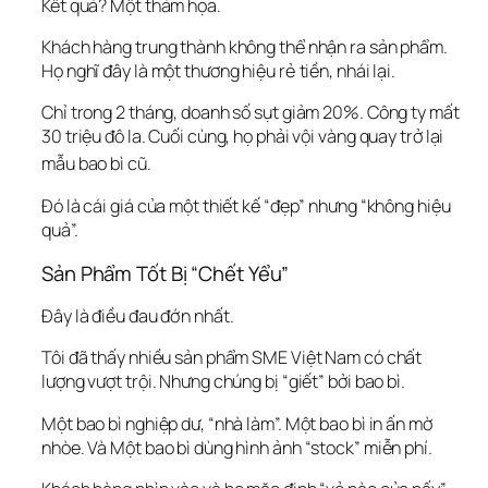
Kết quả? Một thảm họa.
Khách hàng trung thành không thể nhận ra sản phẩm. 
Họ nghĩ đây là một thương hiệu rẻ tiền, nhái lại.
Chỉ trong 2 tháng, doanh số sụt giảm 20%. Công ty mất 
30 triệu đô la. Cuối cùng, họ phải vội vàng quay trở lại 
mẫu bao bì cũ.
Đó là cái giá của một thiết kế “đẹp” nhưng “không hiệu 
quả”.
Sản Phẩm Tốt Bị “Chết Yểu”
Đây là điều đau đớn nhất.
Tôi đã thấy nhiều sản phẩm SME Việt Nam có chất 
lượng vượt trội. Nhưng chúng bị “giết” bởi bao bì.
Một bao bì nghiệp dư, “nhà làm”. Một bao bì in ấn mờ 
nhòe. Và Một bao bì dùng hình ảnh “stock” miễn phí.