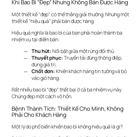
Khi Bao Bì “Đẹp” Nhưng Không Bán Được Hàng
Một thiết kế “đẹp” có thể thắng giải thưởng. Nhưng một 
thiết kế “hiệu quả” phải bán được hàng.
Hiệu quả nghĩa là bao bì của bạn phải hoàn thành ba 
nhiệm vụ tại điểm bán:
Thu hút:
Nổi bật giữa một rừng đối thủ.
Thuyết phục:
Truyền tải đúng thông điệp,
đúng giá trị.
Chốt đơn:
Khiến khách hàng tin tưởng và bỏ
vào giỏ hàng.
Rất nhiều bao bì “đẹp” thất bại ở cả ba nhiệm vụ này. 
Chúng đẹp một cách vô hồn.
Bệnh Thành Tích: Thiết Kế Cho Mình, Không 
Phải Cho Khách Hàng
Một lý do phổ biến khiến bao bì không hiệu quả là gì?