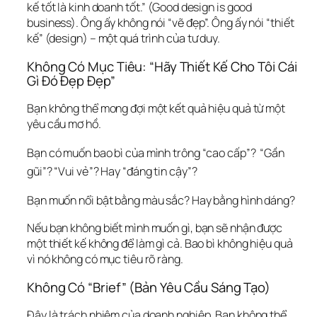
kế tốt là kinh doanh tốt.” (Good design is good 
business). Ông ấy không nói “vẽ đẹp”. Ông ấy nói “thiết 
kế” (design) – một quá trình của tư duy.
Không Có Mục Tiêu: “Hãy Thiết Kế Cho Tôi Cái 
Gì Đó Đẹp Đẹp”
Bạn không thể mong đợi một kết quả hiệu quả từ một 
yêu cầu mơ hồ.
Bạn có muốn bao bì của mình trông “cao cấp”? 
 “Gần 
gũi”? “Vui vẻ”? Hay “đáng tin cậy”? 
Bạn muốn nổi bật bằng màu sắc? Hay bằng hình dáng? 
Nếu bạn không biết mình muốn gì, bạn sẽ nhận được 
một thiết kế không để làm gì cả. Bao bì không hiệu quả 
vì nó không có mục tiêu rõ ràng.
Không Có “Brief” (Bản Yêu Cầu Sáng Tạo)
Đây là trách nhiệm của doanh nghiệp. Bạn không thể 