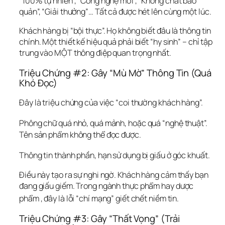
“100% tự nhiên”, “Công nghệ mới”, “Không chất bảo 
quản”, “Giải thưởng”… Tất cả được hét lên cùng một lúc.
Khách hàng bị “bội thực”. Họ không biết đâu là thông tin 
chính. Một thiết kế hiệu quả phải biết “hy sinh” – chỉ tập 
trung vào MỘT thông điệp quan trọng nhất.
Triệu Chứng #2: Gây “Mù Mờ” Thông Tin (Quá 
Khó Đọc)
Đây là triệu chứng của việc “coi thường khách hàng”.
Phông chữ quá nhỏ, quá mảnh, hoặc quá “nghệ thuật”.
Tên sản phẩm không thể đọc được.  
Thông tin thành phần, hạn sử dụng bị giấu ở góc khuất.
Điều này tạo ra sự nghi ngờ. Khách hàng cảm thấy bạn 
đang giấu giếm. Trong ngành thực phẩm hay dược 
phẩm 
, đây là lỗi “chí mạng” giết chết niềm tin.  
Triệu Chứng #3: Gây “Thất Vọng” (Trải 