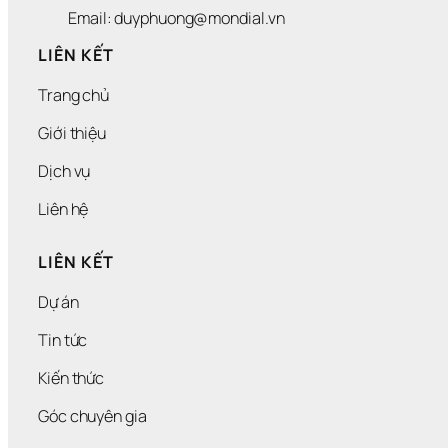
N
M
Email: duyphuong@mondial.vn
!
Ọ
I 
LIÊN KẾT
N
H
Trang chủ
À 
Đ
Giới thiệu
Ầ
U 
Dịch vụ
T
Ư
Liên hệ
!
LIÊN KẾT
Dự án
Tin tức
Kiến thức
Góc chuyên gia