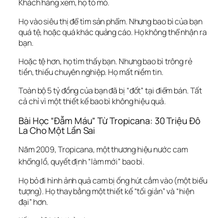
Khách hàng xem, họ tò mò.
Họ vào siêu thị để tìm sản phẩm. Nhưng bao bì của bạn 
quá tệ, hoặc quá khác quảng cáo. Họ không thể nhận ra 
bạn.
Hoặc tệ hơn, họ tìm thấy bạn. Nhưng bao bì trông rẻ 
tiền, thiếu chuyên nghiệp. Họ mất niềm tin.
Toàn bộ 5 tỷ đồng của bạn đã bị “đốt” tại điểm bán. Tất 
cả chỉ vì một thiết kế bao bì không hiệu quả.
Bài Học “Đẫm Máu” Từ Tropicana: 30 Triệu Đô 
La Cho Một Lần Sai
Năm 2009, Tropicana, một thương hiệu nước cam 
khổng lồ, quyết định “làm mới” bao bì.
Họ bỏ đi hình ảnh quả cam bị ống hút cắm vào (một biểu 
tượng). Họ thay bằng một thiết kế “tối giản” và “hiện 
đại” hơn.