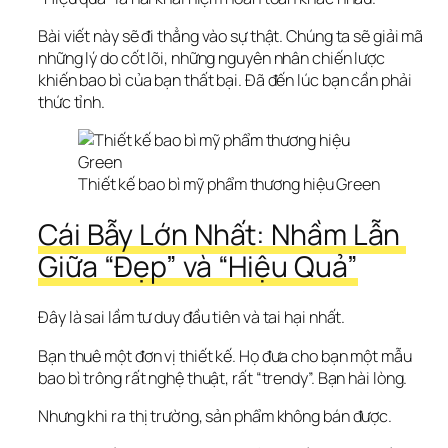
Bài viết này sẽ đi thẳng vào sự thật. Chúng ta sẽ giải mã 
những lý do cốt lõi, những nguyên nhân chiến lược 
khiến bao bì của bạn thất bại. Đã đến lúc bạn cần phải 
thức tỉnh.
Thiết kế bao bì mỹ phẩm thương hiệu Green
Cái Bẫy Lớn Nhất: Nhầm Lẫn 
Giữa “Đẹp” và “Hiệu Quả”
Đây là sai lầm tư duy đầu tiên và tai hại nhất.
Bạn thuê một đơn vị thiết kế. Họ đưa cho bạn một mẫu 
bao bì trông rất nghệ thuật, rất “trendy”. Bạn hài lòng.
Nhưng khi ra thị trường, sản phẩm không bán được.