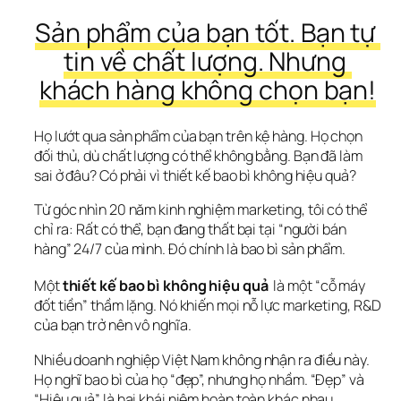
Sản phẩm của bạn tốt. Bạn tự 
tin về chất lượng. Nhưng 
khách hàng không chọn bạn!
Họ lướt qua sản phẩm của bạn trên kệ hàng. Họ chọn 
đối thủ, dù chất lượng có thể không bằng. Bạn đã làm 
sai ở đâu? Có phải vì thiết kế bao bì không hiệu quả?
Từ góc nhìn 20 năm kinh nghiệm marketing, tôi có thể 
chỉ ra: Rất có thể, bạn đang thất bại tại “người bán 
hàng” 24/7 của mình. Đó chính là bao bì sản phẩm.
Một 
thiết kế bao bì không hiệu quả
 là một “cỗ máy 
đốt tiền” thầm lặng. Nó khiến mọi nỗ lực marketing, R&D 
của bạn trở nên vô nghĩa.  
Nhiều doanh nghiệp Việt Nam không nhận ra điều này. 
Họ nghĩ bao bì của họ “đẹp”, nhưng họ nhầm. “Đẹp” và 
“Hiệu quả” là hai khái niệm hoàn toàn khác nhau.