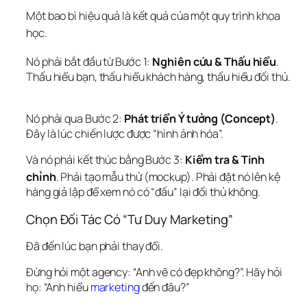
Một bao bì hiệu quả là kết quả của một quy trình khoa 
học.
Nó phải bắt đầu từ Bước 1: 
Nghiên cứu & Thấu hiểu
.
Thấu hiểu bạn, thấu hiểu khách hàng, thấu hiểu đối thủ. 
Nó phải qua Bước 2: 
Phát triển Ý tưởng (Concept)
. 
Đây là lúc chiến lược được “hình ảnh hóa”.
Và nó phải kết thúc bằng Bước 3: 
Kiểm tra & Tinh 
chỉnh
. Phải tạo mẫu thử (mockup).
 Phải đặt nó lên kệ 
hàng giả lập để xem nó có “đấu” lại đối thủ không.  
Chọn Đối Tác Có “Tư Duy Marketing”
Đã đến lúc bạn phải thay đổi.
Đừng hỏi một agency: “Anh vẽ có đẹp không?”. Hãy hỏi 
họ: “Anh hiểu 
marketing
 đến đâu?”