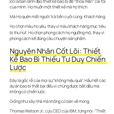
Đó là ban lãnh đạo thiết kế bao bì để “thỏa mãn” cái tôi 
của mình. Họ muốn một thiết kế mà họ 
thích
.
Mà Họ quên mất người trả tiền cuối cùng: Khách hàng.
Họ chọn màu họ yêu, thay vì màu khách hàng mục tiêu 
bị thu hút.
 Họ chọn phong cách họ ngưỡng mộ, thay vì 
phong cách kể đúng câu chuyện sản phẩm.  
Nguyên Nhân Cốt Lõi: Thiết 
Kế Bao Bì Thiếu Tư Duy Chiến 
Lược
Đây là gốc rễ của mọi sự “không hiệu quả”. Hầu hết các 
dự án bao bì thất bại đều vì chúng được bắt đầu mà 
không có chiến lược.
Giống như xây nhà mà không có bản vẽ móng.
Thomas Watson Jr., cựu CEO của IBM, từng nói: “Thiết 