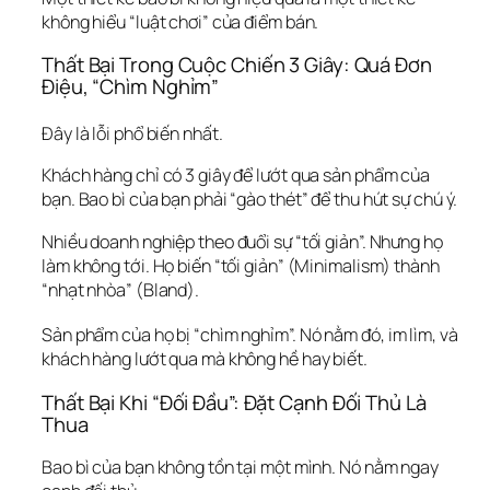
không hiểu “luật chơi” của điểm bán.
Thất Bại Trong Cuộc Chiến 3 Giây: Quá Đơn 
Điệu, “Chìm Nghỉm”
Đây là lỗi phổ biến nhất.
Khách hàng chỉ có 3 giây để lướt qua sản phẩm của 
bạn. Bao bì của bạn phải “gào thét” để thu hút sự chú ý.
Nhiều doanh nghiệp theo đuổi sự “tối giản”. Nhưng họ 
làm không tới. Họ biến “tối giản” (Minimalism) thành 
“nhạt nhòa” (Bland).
Sản phẩm của họ bị “chìm nghỉm”.
 Nó nằm đó, im lìm, và 
khách hàng lướt qua mà không hề hay biết.  
Thất Bại Khi “Đối Đầu”: Đặt Cạnh Đối Thủ Là 
Thua
Bao bì của bạn không tồn tại một mình. Nó nằm ngay 