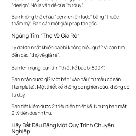
“design”. Nó là vấn đề của “tư duy”.
Bạn không thể chữa “bệnh chiến lược” bằng “thuốc 
thẩm mỹ”. Bạn cần một giải pháp tận gốc.
Ngừng Tìm “Thợ Vẽ Giá Rẻ”
Lý do lớn nhất khiến bao bì không hiệu quả? Vì bạn tìm 
đến các “thợ vẽ giá rẻ”.
Bạn lên mạng, bạn tìm “thiết kế bao bì 800K”.
Bạn nhận được gì? Một bản “xào nấu” từ mẫu có sẵn 
(template).
 Một thiết kế không có nghiên cứu, không có 
tư duy.
Bạn tiết kiệm được 2 triệu tiền thiết kế. Nhưng bạn mất 
2 tỷ tiền doanh thu.
Hãy Bắt Đầu Bằng Một Quy Trình Chuyên 
Nghiệp