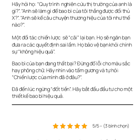
Hãy hỏi họ: “Quy trình 
 nghiên cứu thị trường của anh là 
gì?”. “Anh sẽ làm gì để bao bì của tôi thắng được đối thủ 
X?”. “Anh sẽ kể câu chuyện thương hiệu của tôi như thế 
nào?”.  
Một đối tác chiến lược 
 sẽ “cãi” lại bạn. Họ sẽ ngăn bạn 
đưa ra các quyết định sai lầm. Họ bảo vệ bạn khỏi chính 
sự “không hiệu quả”.  
Bao bì của bạn đang thất bại? Đừng đổ lỗi cho màu sắc 
hay phông chữ. Hãy nhìn vào tấm gương và tự hỏi: 
“Chiến lược của mình đã ở đâu?”.
Đã đến lúc ngừng “đốt tiền”. Hãy bắt đầu đầu tư cho một 
thiết kế bao bì 
hiệu quả
.
5/5 – (3 bình chọn)